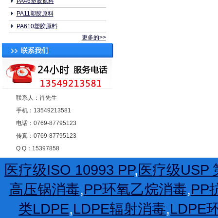
PA46塑胶原料
PA11塑胶原料
PA610塑胶原料
更多的>>
联系人：肖先生
手机：13549213581
电话：0769-87795123
传真：0769-87795123
Q Q：15397858
医疗级ISO 10993 PP
,
医疗级USP 第
高压锅消毒
,
PP环氧乙烷消毒
,
PP
类LDPE
,
LDPE辐射消毒
,
LDP