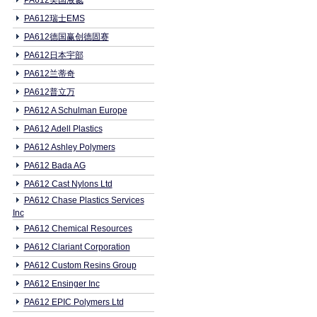
PA612美国液氮
PA612瑞士EMS
PA612德国赢创德固赛
PA612日本宇部
PA612兰蒂奇
PA612普立万
PA612 A Schulman Europe
PA612 Adell Plastics
PA612 Ashley Polymers
PA612 Bada AG
PA612 Cast Nylons Ltd
PA612 Chase Plastics Services
Inc
PA612 Chemical Resources
PA612 Clariant Corporation
PA612 Custom Resins Group
PA612 Ensinger Inc
PA612 EPIC Polymers Ltd