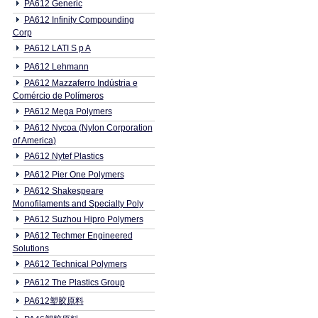
PA612 Generic
PA612 Infinity Compounding
Corp
PA612 LATI S p A
PA612 Lehmann
PA612 Mazzaferro Indústria e
Comércio de Polímeros
PA612 Mega Polymers
PA612 Nycoa (Nylon Corporation
of America)
PA612 Nytef Plastics
PA612 Pier One Polymers
PA612 Shakespeare
Monofilaments and Specialty Poly
PA612 Suzhou Hipro Polymers
PA612 Techmer Engineered
Solutions
PA612 Technical Polymers
PA612 The Plastics Group
PA612塑胶原料