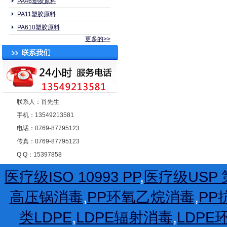
PA46塑胶原料
PA11塑胶原料
PA610塑胶原料
更多的>>
联系人：肖先生
手机：13549213581
电话：0769-87795123
传真：0769-87795123
Q Q：15397858
医疗级ISO 10993 PP
,
医疗级USP 第
高压锅消毒
,
PP环氧乙烷消毒
,
PP
类LDPE
,
LDPE辐射消毒
,
LDP