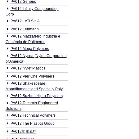
PA612 Generic
PA612 Infinity Compounding
Corp
PA612 LATI S p A
PA612 Lehmann
PA612 Mazzaferro Indústria e
Comércio de Polímeros
PA612 Mega Polymers
PA612 Nycoa (Nylon Corporation
of America)
PA612 Nytef Plastics
PA612 Pier One Polymers
PA612 Shakespeare
Monofilaments and Specialty Poly
PA612 Suzhou Hipro Polymers
PA612 Techmer Engineered
Solutions
PA612 Technical Polymers
PA612 The Plastics Group
PA612塑胶原料