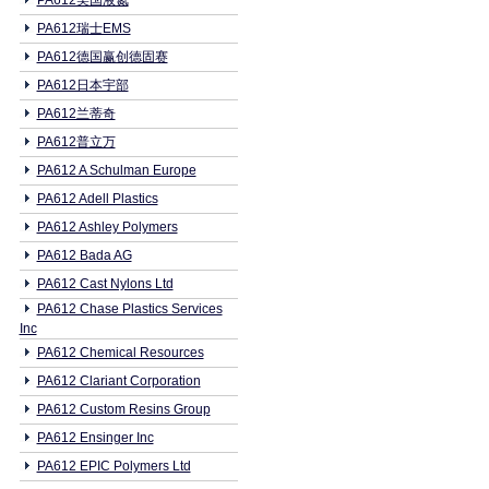
PA612美国液氮
PA612瑞士EMS
PA612德国赢创德固赛
PA612日本宇部
PA612兰蒂奇
PA612普立万
PA612 A Schulman Europe
PA612 Adell Plastics
PA612 Ashley Polymers
PA612 Bada AG
PA612 Cast Nylons Ltd
PA612 Chase Plastics Services
Inc
PA612 Chemical Resources
PA612 Clariant Corporation
PA612 Custom Resins Group
PA612 Ensinger Inc
PA612 EPIC Polymers Ltd