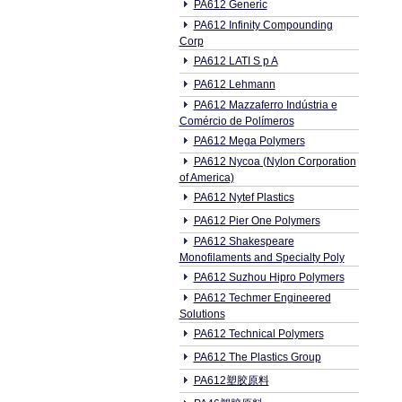
PA612 Generic
PA612 Infinity Compounding
Corp
PA612 LATI S p A
PA612 Lehmann
PA612 Mazzaferro Indústria e
Comércio de Polímeros
PA612 Mega Polymers
PA612 Nycoa (Nylon Corporation
of America)
PA612 Nytef Plastics
PA612 Pier One Polymers
PA612 Shakespeare
Monofilaments and Specialty Poly
PA612 Suzhou Hipro Polymers
PA612 Techmer Engineered
Solutions
PA612 Technical Polymers
PA612 The Plastics Group
PA612塑胶原料