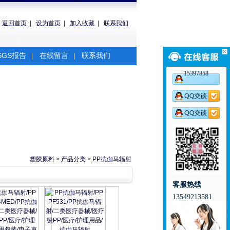
返回首页
|
设为首页
|
加入收藏
|
联系我们
SGS报告
在线留言
联系我们
|
|
15397858
塑胶原料
>
产品分类
>
PP抗伽马辐射
客服热线
13549213581