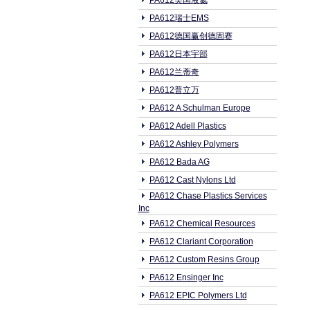
PA612美国液氮
PA612瑞士EMS
PA612德国赢创德固赛
PA612日本宇部
PA612兰蒂奇
PA612普立万
PA612 A Schulman Europe
PA612 Adell Plastics
PA612 Ashley Polymers
PA612 Bada AG
PA612 Cast Nylons Ltd
PA612 Chase Plastics Services
Inc
PA612 Chemical Resources
PA612 Clariant Corporation
PA612 Custom Resins Group
PA612 Ensinger Inc
PA612 EPIC Polymers Ltd