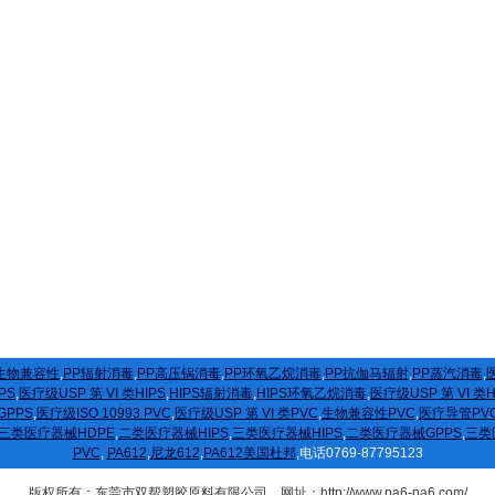
生物兼容性
,
PP辐射消毒
,
PP高压锅消毒
,
PP环氧乙烷消毒
,
PP抗伽马辐射
,
PP蒸汽消毒
,
医
PS
,
医疗级USP 第 VI 类HIPS
,
HIPS辐射消毒
,
HIPS环氧乙烷消毒
,
医疗级USP 第 VI 类
GPPS
,
医疗级ISO 10993 PVC
,
医疗级USP 第 VI 类PVC
,
生物兼容性PVC
,
医疗导管PV
三类医疗器械HDPE
,
二类医疗器械HIPS
,
三类医疗器械HIPS
,
二类医疗器械GPPS
,
三类
PVC
,
PA612
,
尼龙612
,
PA612美国杜邦
,电话0769-87795123
版权所有：东莞市双帮塑胶原料有限公司 网址：http://www.pa6-pa6.com/