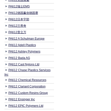
PA612美国液氮
PA612瑞士EMS
PA612德国赢创德固赛
PA612日本宇部
PA612兰蒂奇
PA612普立万
PA612 A Schulman Europe
PA612 Adell Plastics
PA612 Ashley Polymers
PA612 Bada AG
PA612 Cast Nylons Ltd
PA612 Chase Plastics Services
Inc
PA612 Chemical Resources
PA612 Clariant Corporation
PA612 Custom Resins Group
PA612 Ensinger Inc
PA612 EPIC Polymers Ltd