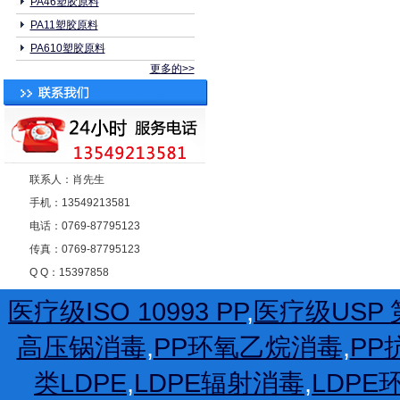
PA46塑胶原料
PA11塑胶原料
PA610塑胶原料
更多的>>
联系人：肖先生
手机：13549213581
电话：0769-87795123
传真：0769-87795123
Q Q：15397858
医疗级ISO 10993 PP
,
医疗级USP 第
高压锅消毒
,
PP环氧乙烷消毒
,
PP
类LDPE
,
LDPE辐射消毒
,
LDP