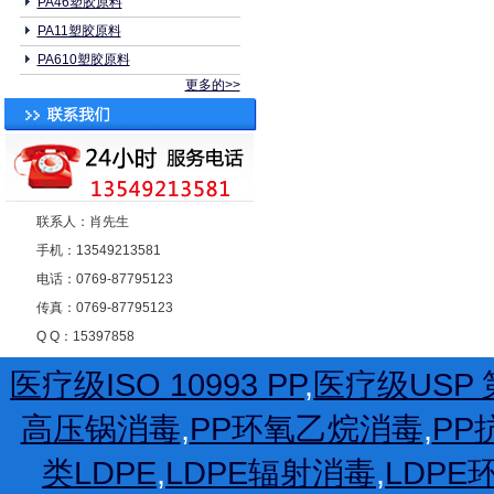
PA46塑胶原料
PA11塑胶原料
PA610塑胶原料
更多的>>
联系人：肖先生
手机：13549213581
电话：0769-87795123
传真：0769-87795123
Q Q：15397858
医疗级ISO 10993 PP
,
医疗级USP 第
高压锅消毒
,
PP环氧乙烷消毒
,
PP
类LDPE
,
LDPE辐射消毒
,
LDP