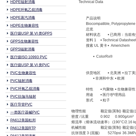
HDPE辐射消毒
Technical Data
HDPE环氧乙烷消毒
HDPE蒸汽消毒
产品说明
Biocompatible, Polypropylene 
HDPE生物兼容性
总览
医疗级USP 第 VI 类GPPS
材料状态
• 已商用：当前有
资料 1
• Technical Datashee
GPPS生物兼容性
搜索 UL 黄卡
• Americhem
GPPS辐射消毒
• ColorRx®
医疗级ISO 10993 PVC
医疗级USP 第 VI 类PVC
PVC生物兼容性
供货地区
• 北美洲
• 拉丁
• 非洲和中东
• 欧洲
PVC辐射消毒
PVC环氧乙烷消毒
特性
• 均聚物
• 生物兼容性
用途
• 医疗/护理用品
PVC抗伽马辐射
形式
• 粒子
医疗导管PVC
物理性能
额定值(英制)
额定值(
一类医疗器械PVC
密度 / 比重
0.902
0.900g/cm³
PA612美国杜邦
熔流率（熔体流动速率） (190°C/2.16 kg
机械性能
额定值(英制)
额定值(
PA612美国RTP
抗张强度 3 (屈服)
5270psi
36.3MP