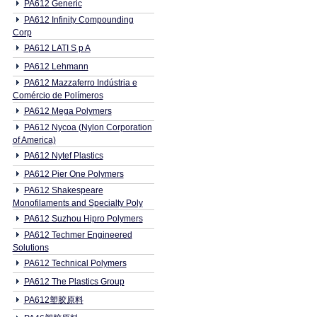
PA612 Generic
PA612 Infinity Compounding
Corp
PA612 LATI S p A
PA612 Lehmann
PA612 Mazzaferro Indústria e
Comércio de Polímeros
PA612 Mega Polymers
PA612 Nycoa (Nylon Corporation
of America)
PA612 Nytef Plastics
PA612 Pier One Polymers
PA612 Shakespeare
Monofilaments and Specialty Poly
PA612 Suzhou Hipro Polymers
PA612 Techmer Engineered
Solutions
PA612 Technical Polymers
PA612 The Plastics Group
PA612塑胶原料