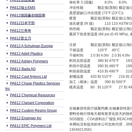
PA612美国液氮
伸长率 3 (屈服)
8.0%
8.0%
PA612瑞士EMS
冲击性能
额定值(英制)
额定值(
悬壁梁缺口冲击强度 (73°F (23°C))
PA612德国赢创德固赛
硬度
额定值(英制)
额定值(公制)
PA612日本宇部
洛氏硬度 (R 级)
110
110
ASTM D
热性能
额定值(英制)
额定值(公制)
PA612兰蒂奇
载荷下热变形温度 (66 psi (0.45 MPa),
PA612普立万
注射
额定值(英制)
额定值(公制)
PA612 A Schulman Europe
干燥温度
120°F
49°C
PA612 Adell Plastics
干燥时间
2.0 到 4.0hr
2.0 到 4.0hr
料筒后部温度
380
到 470°F
193
PA612 Ashley Polymers
料筒中部温度
390
到 480°F
199
PA612 Bada AG
料筒前部温度
410
到 490°F
210
PA612 Cast Nylons Ltd
射嘴温度
420
到 510°F
216 到 
加工（熔体）温度
390
到 500°F
PA612 Chase Plastics Services
模具温度
80
到 120°F
27 到 4
Inc
PA612 Chemical Resources
PA612 Clariant Corporation
生物兼容性医疗级聚丙烯,生物兼容性医疗级P
PA612 Custom Resins Group
塑料价格行情每天都有新变化前天的报
PA612 Ensinger Inc
SGS报告，COA原料出厂报告,REAC
本网站没有提供的本公司也有代理，详情请咨询本
PA612 EPIC Polymers Ltd
13549213581