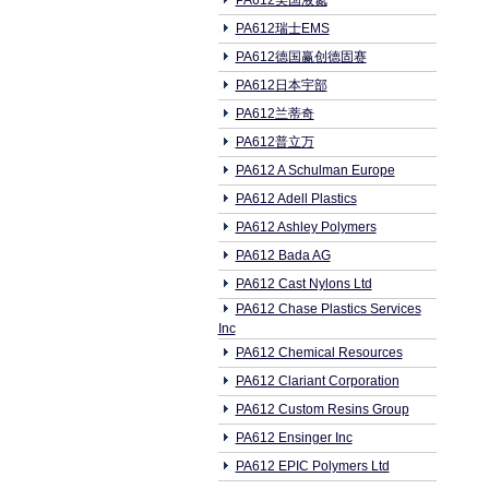
PA612美国液氮
PA612瑞士EMS
PA612德国赢创德固赛
PA612日本宇部
PA612兰蒂奇
PA612普立万
PA612 A Schulman Europe
PA612 Adell Plastics
PA612 Ashley Polymers
PA612 Bada AG
PA612 Cast Nylons Ltd
PA612 Chase Plastics Services
Inc
PA612 Chemical Resources
PA612 Clariant Corporation
PA612 Custom Resins Group
PA612 Ensinger Inc
PA612 EPIC Polymers Ltd