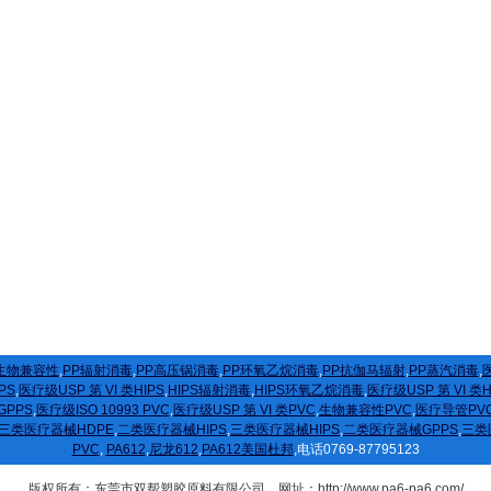
生物兼容性
,
PP辐射消毒
,
PP高压锅消毒
,
PP环氧乙烷消毒
,
PP抗伽马辐射
,
PP蒸汽消毒
,
医
PS
,
医疗级USP 第 VI 类HIPS
,
HIPS辐射消毒
,
HIPS环氧乙烷消毒
,
医疗级USP 第 VI 类
GPPS
,
医疗级ISO 10993 PVC
,
医疗级USP 第 VI 类PVC
,
生物兼容性PVC
,
医疗导管PV
三类医疗器械HDPE
,
二类医疗器械HIPS
,
三类医疗器械HIPS
,
二类医疗器械GPPS
,
三类
PVC
,
PA612
,
尼龙612
,
PA612美国杜邦
,电话0769-87795123
版权所有：东莞市双帮塑胶原料有限公司 网址：http://www.pa6-pa6.com/