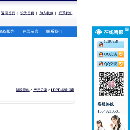
返回首页
|
设为首页
|
加入收藏
|
联系我们
SGS报告
在线留言
联系我们
|
|
15397858
塑胶原料
>
产品分类
>
LDPE辐射消毒
客服热线
13549213581