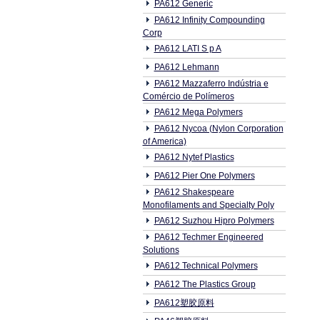
PA612 Generic
PA612 Infinity Compounding
Corp
PA612 LATI S p A
PA612 Lehmann
PA612 Mazzaferro Indústria e
Comércio de Polímeros
PA612 Mega Polymers
PA612 Nycoa (Nylon Corporation
of America)
PA612 Nytef Plastics
PA612 Pier One Polymers
PA612 Shakespeare
Monofilaments and Specialty Poly
PA612 Suzhou Hipro Polymers
PA612 Techmer Engineered
Solutions
PA612 Technical Polymers
PA612 The Plastics Group
PA612塑胶原料