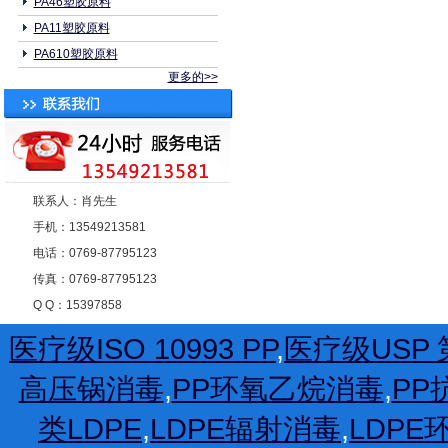
PA46塑胶原料
PA11塑胶原料
PA610塑胶原料
更多的>>
联系人：肖先生
手机：13549213581
电话：0769-87795123
传真：0769-87795123
Q Q：15397858
医疗级ISO 10993 PP
,
医疗级USP 第
高压锅消毒
,
PP环氧乙烷消毒
,
PP
类LDPE
,
LDPE辐射消毒
,
LDP