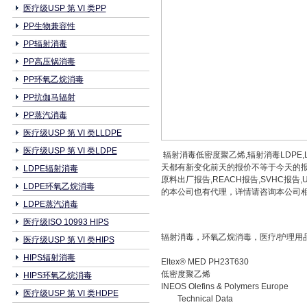
医疗级USP 第 VI 类PP
PP生物兼容性
PP辐射消毒
PP高压锅消毒
PP环氧乙烷消毒
PP抗伽马辐射
PP蒸汽消毒
医疗级USP 第 VI 类LLDPE
医疗级USP 第 VI 类LDPE
辐射消毒低密度聚乙烯,辐射消毒LDPE,L
天都有新变化前天的报价不等于今天的报
LDPE辐射消毒
原料出厂报告,REACH报告,SVHC
LDPE环氧乙烷消毒
的本公司也有代理，详情请咨询本公司相关业务人员0
LDPE蒸汽消毒
医疗级ISO 10993 HIPS
辐射消毒，环氧乙烷消毒，医疗/护理用品，US
医疗级USP 第 VI 类HIPS
HIPS辐射消毒
Eltex® MED PH23T630
低密度聚乙烯
HIPS环氧乙烷消毒
INEOS Olefins & Polymers Europe
医疗级USP 第 VI 类HDPE
Technical Data