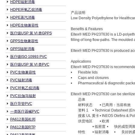
HDPE辐射消毒
HDPE环氧乙烷消毒
产品说明
HDPE蒸汽消毒
Low Density Polyethylene for Healthcar
HDPE生物兼容性
Benefits & Features
医疗级USP 第 VI 类GPPS
Eltex® MED PH23T630 is a LD-polyethyle
filling of long flow-paths. The moulded a
GPPS生物兼容性
GPPS辐射消毒
Eltex® MED PH23T630 is produced accor
医疗级ISO 10993 PVC
Applications
医疗级USP 第 VI 类PVC
Eltex® MED PH23T630 is recommended f
PVC生物兼容性
•
Flexible lids
•
Caps and closures
PVC辐射消毒
•
Pharmaceutical & diagnostic pack
PVC环氧乙烷消毒
Eltex® MED PH23T630 can be sterilized 
PVC抗伽马辐射
总体
医疗导管PVC
材料状态
• 已商用：当前有效
资料 1
• Technical Datasheet (En
一类医疗器械PVC
搜索 UL 黄卡
• INEOS Olefins & Po
PA612美国杜邦
供货地区
• 欧洲
• 低密度
•
快的成型周
PA612美国RTP
特性
• 辐射消毒
•
良好的