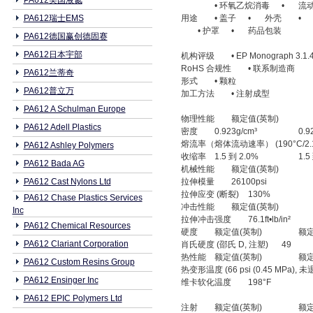
PA612美国液氮
• 环氧乙烷消毒
•
流
PA612瑞士EMS
用途
• 盖子
•
外壳
•
• 护罩
•
药品包装
PA612德国赢创德固赛
PA612日本宇部
机构评级
• EP Monograph 3.1.
RoHS 合规性
• 联系制造商
PA612兰蒂奇
形式
• 颗粒
PA612普立万
加工方法
• 注射成型
PA612 A Schulman Europe
物理性能
额定值(英制)
PA612 Adell Plastics
密度
0.923g/cm³
0.9
熔流率（熔体流动速率） (190°C/2.16
PA612 Ashley Polymers
收缩率
1.5 到 2.0%
1.5
PA612 Bada AG
机械性能
额定值(英制)
PA612 Cast Nylons Ltd
拉伸模量
26100psi
拉伸应变 (断裂)
130%
PA612 Chase Plastics Services
冲击性能
额定值(英制)
Inc
拉伸冲击强度
76.1ft•lb/in²
PA612 Chemical Resources
硬度
额定值(英制)
额定
PA612 Clariant Corporation
肖氏硬度 (邵氏 D, 注塑)
49
热性能
额定值(英制)
额定
PA612 Custom Resins Group
热变形温度 (66 psi (0.45 MPa), 未
PA612 Ensinger Inc
维卡软化温度
198°F
PA612 EPIC Polymers Ltd
注射
额定值(英制)
额定