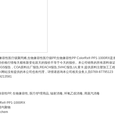
容性医疗级聚丙烯,生物兼容性医疗级PP,生物兼容性PP ColorRx® PP1-100
料价格行情每天都有新变化前天的报价不等于今天的报价。本公司销售的所有原料保证
SGS报告，COA原料出厂报告,REACH报告,SVHC报告,UL黄卡,提供原料注塑加
网站没有提供的本公司也有代理，详情请咨询本公司相关业务人员0769-87795123 1354
9213581
容性PP, 生物兼容性, 医疗/护理用品, 辐射消毒, 环氧乙烷消毒, 用蒸汽消毒
rRx® PP1-1000RX
烯均聚物
ichem