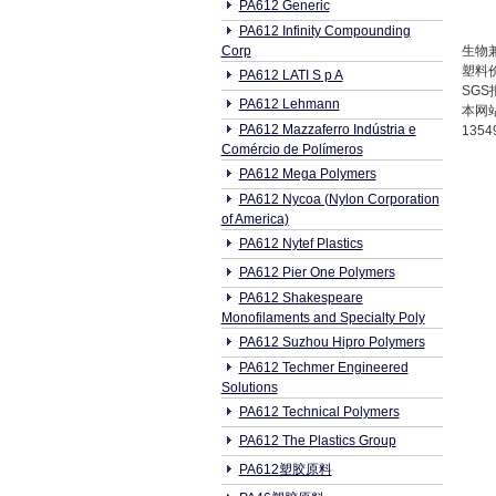
PA612 Generic
PA612 Infinity Compounding
Corp
生物兼
塑料
PA612 LATI S p A
SG
PA612 Lehmann
本网站
PA612 Mazzaferro Indústria e
1354
Comércio de Polímeros
PA612 Mega Polymers
PA612 Nycoa (Nylon Corporation
of America)
PA612 Nytef Plastics
PA612 Pier One Polymers
PA612 Shakespeare
Monofilaments and Specialty Poly
PA612 Suzhou Hipro Polymers
PA612 Techmer Engineered
Solutions
PA612 Technical Polymers
PA612 The Plastics Group
PA612塑胶原料