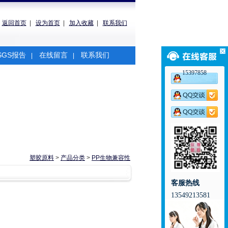
返回首页
|
设为首页
|
加入收藏
|
联系我们
SGS报告
在线留言
联系我们
|
|
15397858
塑胶原料
>
产品分类
>
PP生物兼容性
客服热线
13549213581