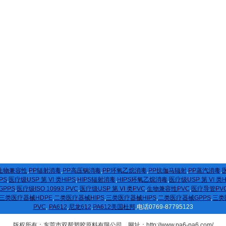
生物兼容性
,
PP辐射消毒
,
PP高压锅消毒
,
PP环氧乙烷消毒
,
PP抗伽马辐射
,
PP蒸汽消毒
,
医
PS
,
医疗级USP 第 VI 类HIPS
,
HIPS辐射消毒
,
HIPS环氧乙烷消毒
,
医疗级USP 第 VI 类
GPPS
,
医疗级ISO 10993 PVC
,
医疗级USP 第 VI 类PVC
,
生物兼容性PVC
,
医疗导管PV
三类医疗器械HDPE
,
二类医疗器械HIPS
,
三类医疗器械HIPS
,
二类医疗器械GPPS
,
三类
PVC
,
PA612
,
尼龙612
,
PA612美国杜邦
,电话0769-87795123
版权所有：东莞市双帮塑胶原料有限公司 网址：http://www.pa6-pa6.com/