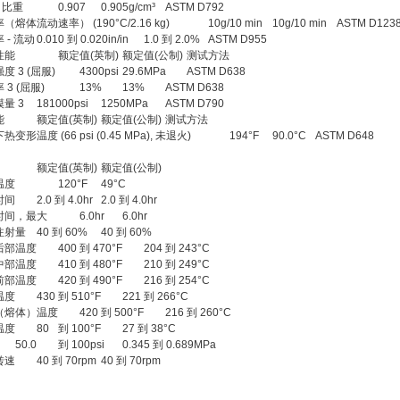
/ 比重
0.907
0.905g/cm³
ASTM D792
（熔体流动速率） (190°C/2.16 kg)
10g/10 min
10g/10 min
ASTM D123
 - 流动
0.010 到 0.020in/in
1.0 到 2.0%
ASTM D955
性能
额定值(英制)
额定值(公制)
测试方法
度 3 (屈服)
4300psi
29.6MPa
ASTM D638
 3 (屈服)
13%
13%
ASTM D638
量 3
181000psi
1250MPa
ASTM D790
能
额定值(英制)
额定值(公制)
测试方法
变形温度 (66 psi (0.45 MPa), 未退火)
194°F
90.0°C
ASTM D648
额定值(英制)
额定值(公制)
温度
120°F
49°C
时间
2.0 到 4.0hr
2.0 到 4.0hr
时间，最大
6.0hr
6.0hr
注射量
40 到 60%
40 到 60%
后部温度
400
到 470°F
204 到 243°C
中部温度
410
到 480°F
210 到 249°C
前部温度
420
到 490°F
216 到 254°C
温度
430
到 510°F
221 到 266°C
（熔体）温度
420
到 500°F
216 到 260°C
温度
80
到 100°F
27 到 38°C
50.0
到 100psi
0.345 到 0.689MPa
转速
40 到 70rpm
40 到 70rpm