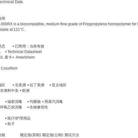
echnical Data
说明
000RX is a biocompatible, medium flow grade of Polypropylene homopolymer for he
izable at 121°C.
状态
• 已商用：当前有效
1
• Technical Datasheet
UL 黄卡
• Americhem
 ColorRx®
地区
• 北美洲
• 拉丁美洲
• 亚太地区
• 非洲和中东
• 欧洲
• 辐射消毒
• 均聚物
• 用蒸汽消毒
• 环氧乙烷消毒
• 生物兼容性
• 医疗/护理用品
• 粒子
性能
额定值(英制)
额定值(公制)
测试方法