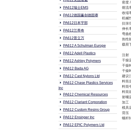
PA612美国液氮
密度 
PA612瑞士EMS
熔流率
收缩率
PA612德国赢创德固赛
机械
PA612日本宇部
抗张强
伸长率
PA612兰蒂奇
弯曲模
PA612普立万
热性
载荷下热
PA612 A Schulman Europe
PA612 Adell Plastics
注射
干燥
PA612 Ashley Polymers
干燥
PA612 Bada AG
干燥
PA612 Cast Nylons Ltd
建议
料筒
PA612 Chase Plastics Services
料筒
Inc
料筒
PA612 Chemical Resources
射嘴
PA612 Clariant Corporation
加工
模具
PA612 Custom Resins Group
背压
PA612 Ensinger Inc
螺杆
PA612 EPIC Polymers Ltd