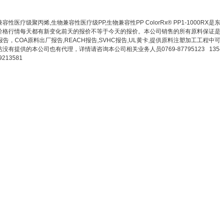
容性医疗级聚丙烯,生物兼容性医疗级PP,生物兼容性PP ColorRx® PP1-100
价格行情每天都有新变化前天的报价不等于今天的报价。本公司销售的所有原料保证是
S报告，COA原料出厂报告,REACH报告,SVHC报告,UL黄卡,提供原料注塑加工工
没有提供的本公司也有代理，详情请咨询本公司相关业务人员0769-87795123 135492
9213581