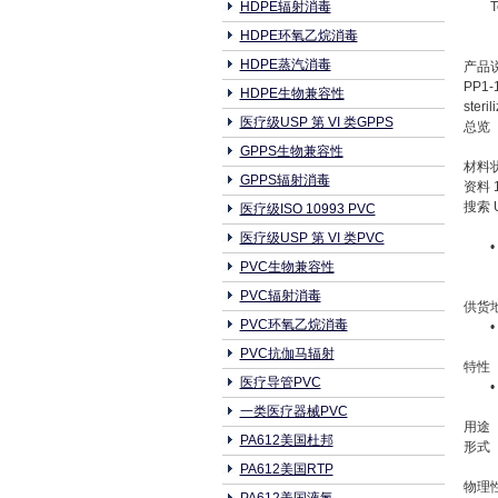
HDPE辐射消毒
T
HDPE环氧乙烷消毒
HDPE蒸汽消毒
产品
PP1-1
HDPE生物兼容性
steril
医疗级USP 第 VI 类GPPS
总览
GPPS生物兼容性
材料
GPPS辐射消毒
资料 
搜索 
医疗级ISO 10993 PVC
医疗级USP 第 VI 类PVC
•
PVC生物兼容性
PVC辐射消毒
供货
PVC环氧乙烷消毒
PVC抗伽马辐射
特性
医疗导管PVC
一类医疗器械PVC
用途
PA612美国杜邦
形式
PA612美国RTP
物理