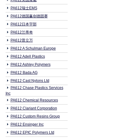
PA612美国液氮
PA612瑞士EMS
PA612德国赢创德固赛
PA612日本宇部
PA612兰蒂奇
PA612普立万
PA612 A Schulman Europe
PA612 Adell Plastics
PA612 Ashley Polymers
PA612 Bada AG
PA612 Cast Nylons Ltd
PA612 Chase Plastics Services
Inc
PA612 Chemical Resources
PA612 Clariant Corporation
PA612 Custom Resins Group
PA612 Ensinger Inc
PA612 EPIC Polymers Ltd