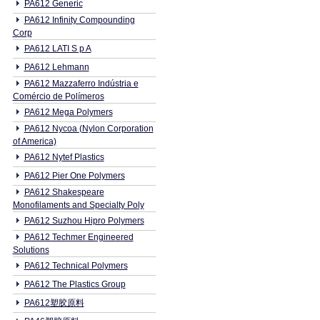
PA612 Generic
PA612 Infinity Compounding
Corp
PA612 LATI S p A
PA612 Lehmann
PA612 Mazzaferro Indústria e
Comércio de Polímeros
PA612 Mega Polymers
PA612 Nycoa (Nylon Corporation
of America)
PA612 Nytef Plastics
PA612 Pier One Polymers
PA612 Shakespeare
Monofilaments and Specialty Poly
PA612 Suzhou Hipro Polymers
PA612 Techmer Engineered
Solutions
PA612 Technical Polymers
PA612 The Plastics Group
PA612塑胶原料