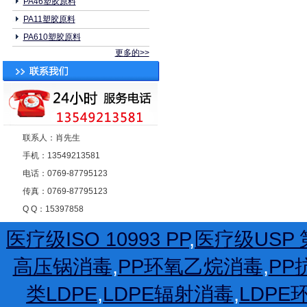
PA46塑胶原料
PA11塑胶原料
PA610塑胶原料
更多的>>
联系人：肖先生
手机：13549213581
电话：0769-87795123
传真：0769-87795123
Q Q：15397858
医疗级ISO 10993 PP
,
医疗级USP 第
高压锅消毒
,
PP环氧乙烷消毒
,
PP
类LDPE
,
LDPE辐射消毒
,
LDP