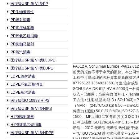
医疗级USP 第 VI 类PP
PP生物兼容性
PP辐射消毒
PP高压锅消毒
PP环氧乙烷消毒
PP抗伽马辐射
PP蒸汽消毒
医疗级USP 第 VI 类LLDPE
PA612 A. Schulman Europ
医疗级USP 第 VI 类LDPE
前天的报价不等于今天的报价。本公司销
LDPE辐射消毒
工程中可能出现的各种异常现象解决方法
87795123 13549213581肖生 注射成型 SC
LDPE环氧乙烷消毒
SCHULAMID® 612 HV H 50
LDPE蒸汽消毒
状态 • 已商用：当前有效 资料 1 • Technica
工方法 • 注射成型 树脂ID (ISO 1043) 
医疗级ISO 10993 HIPS
（MVR） (245°C/5.0 kg) 8.50 -- c
医疗级USP 第 VI 类HIPS
伸应力 (屈服) 50.0 37.0 MPa ISO 527-2
HIPS辐射消毒
1500 -- MPa ISO 178 弯曲强度 3 IS
口冲击强度 ISO 179/1eA -40°C 15 -- kJ
HIPS环氧乙烷消毒
断裂 -- 23°C 无断裂 无断裂 热性能 干燥 调节
医疗级USP 第 VI 类HDPE
-- °C ISO 75-2/Af 维卡软化温度 -- 20