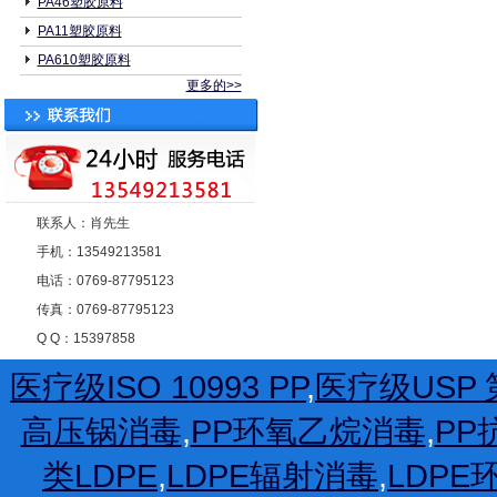
PA46塑胶原料
PA11塑胶原料
PA610塑胶原料
更多的>>
联系人：肖先生
手机：13549213581
电话：0769-87795123
传真：0769-87795123
Q Q：15397858
医疗级ISO 10993 PP
,
医疗级USP 第
高压锅消毒
,
PP环氧乙烷消毒
,
PP
类LDPE
,
LDPE辐射消毒
,
LDP