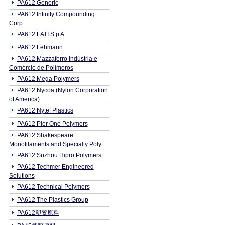
PA612 Generic
PA612 Infinity Compounding
Corp
PA612 LATI S p A
PA612 Lehmann
PA612 Mazzaferro Indústria e
Comércio de Polímeros
PA612 Mega Polymers
PA612 Nycoa (Nylon Corporation
of America)
PA612 Nytef Plastics
PA612 Pier One Polymers
PA612 Shakespeare
Monofilaments and Specialty Poly
PA612 Suzhou Hipro Polymers
PA612 Techmer Engineered
Solutions
PA612 Technical Polymers
PA612 The Plastics Group
PA612塑胶原料