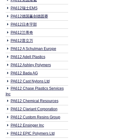
PA612美国液氮
PA612瑞士EMS
PA612德国赢创德固赛
PA612日本宇部
PA612兰蒂奇
PA612普立万
PA612 A Schulman Europe
PA612 Adell Plastics
PA612 Ashley Polymers
PA612 Bada AG
PA612 Cast Nylons Ltd
PA612 Chase Plastics Services
Inc
PA612 Chemical Resources
PA612 Clariant Corporation
PA612 Custom Resins Group
PA612 Ensinger Inc
PA612 EPIC Polymers Ltd