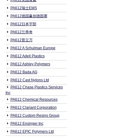
PA612美国液氮
PA612瑞士EMS
PA612德国赢创德固赛
PA612日本宇部
PA612兰蒂奇
PA612普立万
PA612 A Schulman Europe
PA612 Adell Plastics
PA612 Ashley Polymers
PA612 Bada AG
PA612 Cast Nylons Ltd
PA612 Chase Plastics Services
Inc
PA612 Chemical Resources
PA612 Clariant Corporation
PA612 Custom Resins Group
PA612 Ensinger Inc
PA612 EPIC Polymers Ltd