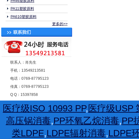
PA46塑胶原料
PA11塑胶原料
PA610塑胶原料
更多的>>
联系人：肖先生
手机：13549213581
电话：0769-87795123
传真：0769-87795123
Q Q：15397858
医疗级ISO 10993 PP
,
医疗级USP 第
高压锅消毒
,
PP环氧乙烷消毒
,
PP
类LDPE
,
LDPE辐射消毒
,
LDP