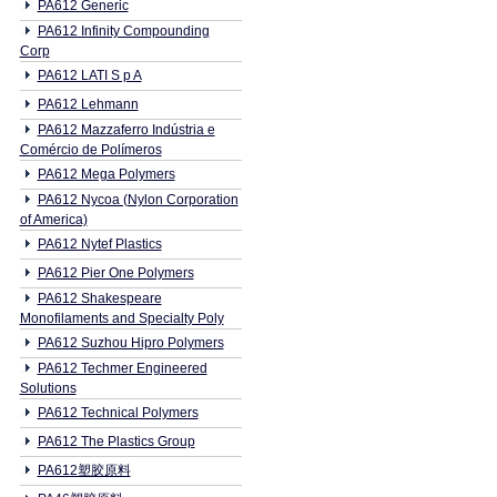
PA612 Generic
PA612 Infinity Compounding
Corp
PA612 LATI S p A
PA612 Lehmann
PA612 Mazzaferro Indústria e
Comércio de Polímeros
PA612 Mega Polymers
PA612 Nycoa (Nylon Corporation
of America)
PA612 Nytef Plastics
PA612 Pier One Polymers
PA612 Shakespeare
Monofilaments and Specialty Poly
PA612 Suzhou Hipro Polymers
PA612 Techmer Engineered
Solutions
PA612 Technical Polymers
PA612 The Plastics Group
PA612塑胶原料