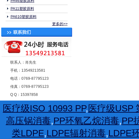
PA46塑胶原料
PA11塑胶原料
PA610塑胶原料
更多的>>
联系人：肖先生
手机：13549213581
电话：0769-87795123
传真：0769-87795123
Q Q：15397858
医疗级ISO 10993 PP
,
医疗级USP 第
高压锅消毒
,
PP环氧乙烷消毒
,
PP
类LDPE
,
LDPE辐射消毒
,
LDP