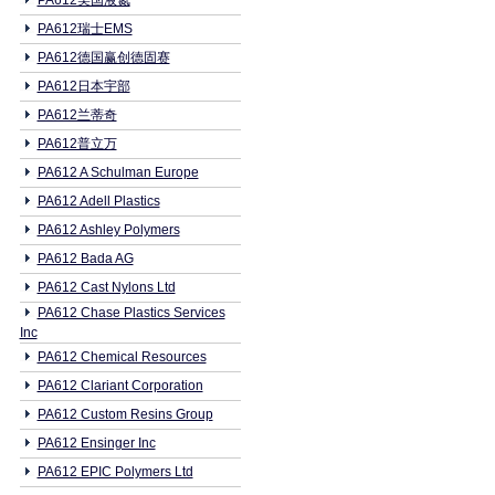
PA612美国液氮
PA612瑞士EMS
PA612德国赢创德固赛
PA612日本宇部
PA612兰蒂奇
PA612普立万
PA612 A Schulman Europe
PA612 Adell Plastics
PA612 Ashley Polymers
PA612 Bada AG
PA612 Cast Nylons Ltd
PA612 Chase Plastics Services
Inc
PA612 Chemical Resources
PA612 Clariant Corporation
PA612 Custom Resins Group
PA612 Ensinger Inc
PA612 EPIC Polymers Ltd