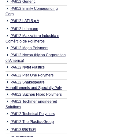
PA612 Generic
PA612 Infinity Compounding
Corp
PA612 LATI S p A
PA612 Lehmann
PA612 Mazzaferro Indústria e
Comércio de Polímeros
PA612 Mega Polymers
PA612 Nycoa (Nylon Corporation
of America)
PA612 Nytef Plastics
PA612 Pier One Polymers
PA612 Shakespeare
Monofilaments and Specialty Poly
PA612 Suzhou Hipro Polymers
PA612 Techmer Engineered
Solutions
PA612 Technical Polymers
PA612 The Plastics Group
PA612塑胶原料