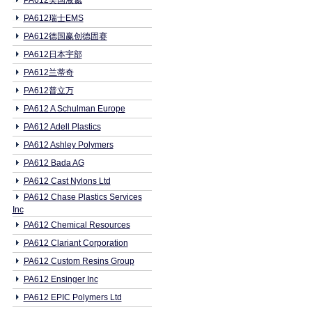
PA612美国液氮
PA612瑞士EMS
PA612德国赢创德固赛
PA612日本宇部
PA612兰蒂奇
PA612普立万
PA612 A Schulman Europe
PA612 Adell Plastics
PA612 Ashley Polymers
PA612 Bada AG
PA612 Cast Nylons Ltd
PA612 Chase Plastics Services
Inc
PA612 Chemical Resources
PA612 Clariant Corporation
PA612 Custom Resins Group
PA612 Ensinger Inc
PA612 EPIC Polymers Ltd