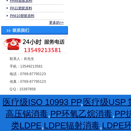
PA46塑胶原料
PA11塑胶原料
PA610塑胶原料
更多的>>
联系人：肖先生
手机：13549213581
电话：0769-87795123
传真：0769-87795123
Q Q：15397858
医疗级ISO 10993 PP
,
医疗级USP 第
高压锅消毒
,
PP环氧乙烷消毒
,
PP
类LDPE
,
LDPE辐射消毒
,
LDP