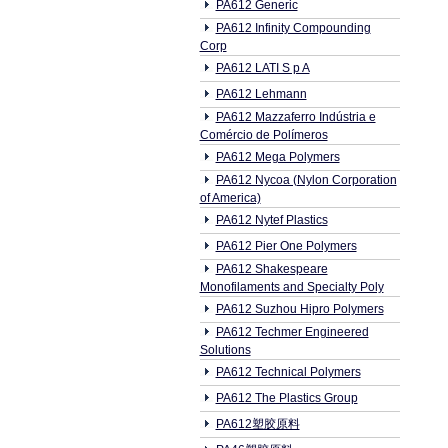
PA612 Generic
PA612 Infinity Compounding
Corp
PA612 LATI S p A
PA612 Lehmann
PA612 Mazzaferro Indústria e
Comércio de Polímeros
PA612 Mega Polymers
PA612 Nycoa (Nylon Corporation
of America)
PA612 Nytef Plastics
PA612 Pier One Polymers
PA612 Shakespeare
Monofilaments and Specialty Poly
PA612 Suzhou Hipro Polymers
PA612 Techmer Engineered
Solutions
PA612 Technical Polymers
PA612 The Plastics Group
PA612塑胶原料