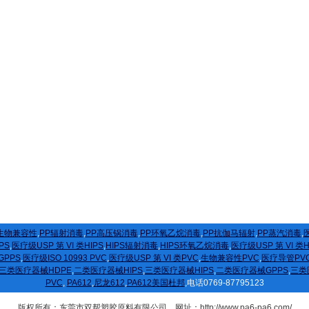
生物兼容性
,
PP辐射消毒
,
PP高压锅消毒
,
PP环氧乙烷消毒
,
PP抗伽马辐射
,
PP蒸汽消毒
,
医
PS
,
医疗级USP 第 VI 类HIPS
,
HIPS辐射消毒
,
HIPS环氧乙烷消毒
,
医疗级USP 第 VI 类
GPPS
,
医疗级ISO 10993 PVC
,
医疗级USP 第 VI 类PVC
,
生物兼容性PVC
,
医疗导管PV
三类医疗器械HDPE
,
二类医疗器械HIPS
,
三类医疗器械HIPS
,
二类医疗器械GPPS
,
三类
PVC
,
PA612
,
尼龙612
,
PA612美国杜邦
,电话0769-87795123
版权所有：东莞市双帮塑胶原料有限公司 网址：http://www.pa6-pa6.com/