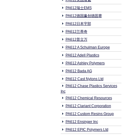
PA612美国液氮
PA612瑞士EMS
PA612德国赢创德固赛
PA612日本宇部
PA612兰蒂奇
PA612普立万
PA612 A Schulman Europe
PA612 Adell Plastics
PA612 Ashley Polymers
PA612 Bada AG
PA612 Cast Nylons Ltd
PA612 Chase Plastics Services
Inc
PA612 Chemical Resources
PA612 Clariant Corporation
PA612 Custom Resins Group
PA612 Ensinger Inc
PA612 EPIC Polymers Ltd