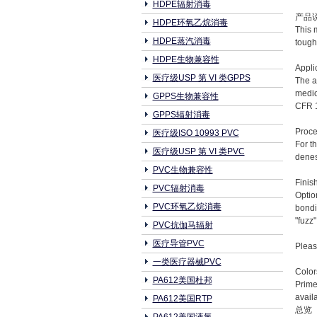
HDPE辐射消毒
产品
HDPE环氧乙烷消毒
This 
HDPE蒸汽消毒
tough
HDPE生物兼容性
Appli
医疗级USP 第 VI 类GPPS
The a
medic
GPPS生物兼容性
CFR 
GPPS辐射消毒
Proce
医疗级ISO 10993 PVC
For t
医疗级USP 第 VI 类PVC
denes
PVC生物兼容性
Finis
PVC辐射消毒
Optio
PVC环氧乙烷消毒
bondi
"fuzz
PVC抗伽马辐射
医疗导管PVC
Pleas
一类医疗器械PVC
Color
PA612美国杜邦
Prime
avail
PA612美国RTP
总览