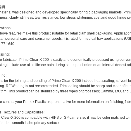
说明
material was designed and developed specifically for rigid packaging markets. Pri
ness, clarity, stiffness, tear resistance, low stress whitening, cost and good hinge pr
cations:
bove features make this product suitable for retail clam shell packaging. Application
al, personal care and consumer goods. It is rated for medical tray applications (
177.1640.
ssing:
he fabricator, Prime Clear-X 200 is easily and economically processed using conven
ting include use of a silicone bath during sheet production or an internal denest ad
hing:
ns for the joining and bonding of Prime Clear-X 200 include heat sealing, solvent 
ng. RF Welding is not recommended. Trim tooling should be sharp and clear of burrs fo
" trim. This product can be sterilized by three types of processes; Gamma, EtO, and
e contact your Primex Plastics representative for more information on finishing, fab
s, Textures and Capabilities:
 Clear-X 200 is compatible with HIPS or GP carriers so it may be color matched to 
able but smooth is the primary surface.