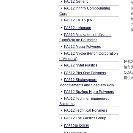
PA612 Generic
PA612 Infinity Compounding
Corp
PA612 LATI S p A
PA612 Lehmann
PA612 Mazzaferro Indústria e
Comércio de Polímeros
PA612 Mega Polymers
PA612 Nycoa (Nylon Corporation
of America)
环氧乙
PA612 Nytef Plastics
情每
CO
PA612 Pier One Polymers
提供的
PA612 Shakespeare
Monofilaments and Specialty Poly
PA612 Suzhou Hipro Polymers
PA612 Techmer Engineered
Solutions
PA612 Technical Polymers
PA612 The Plastics Group
PA612塑胶原料