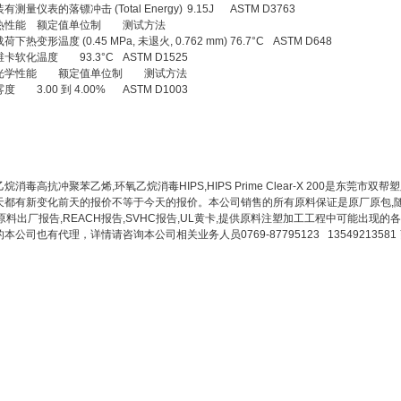
装有测量仪表的落镖冲击 (Total Energy)
9.15J
ASTM D3763
热性能
额定值单位制
测试方法
载荷下热变形温度 (0.45 MPa, 未退火, 0.762 mm)
76.7°C
ASTM D648
维卡软化温度
93.3°C
ASTM D1525
光学性能
额定值单位制
测试方法
雾度
3.00 到 4.00%
ASTM D1003
烷消毒高抗冲聚苯乙烯,环氧乙烷消毒HIPS,HIPS Prime Clear-X 200是东
天都有新变化前天的报价不等于今天的报价。本公司销售的所有原料保证是原厂原包,随
A原料出厂报告,REACH报告,SVHC报告,UL黄卡,提供原料注塑加工工程中可能出
本公司也有代理，详情请咨询本公司相关业务人员0769-87795123 13549213581 肖生