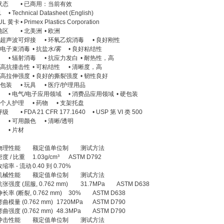
状态
• 已商用：当前有效
1
• Technical Datasheet (English)
UL 黄卡
• Primex Plastics Corporation
地区
• 北美洲
• 欧洲
• 超声波可焊接
• 环氧乙烷消毒
• 良好刚性
• 电子束消毒
• 抗盐水/雾
• 良好粘结性
• 辐射消毒
• 抗应力发白
• 耐热性，高
• 高抗撞击性
• 可粘结性
• 清晰度，高
• 高拉伸强度
• 良好的撕裂强度
• 韧性良好
• 包装
• 玩具
• 医疗/护理用品
• 电气/电子应用领域
• 消费品应用领域
• 硬包装
• 个人护理
• 药物
• 支架托盘
评级
• FDA 21 CFR 177.1640
• USP 第 VI 类 500
• 可用颜色
• 清晰/透明
• 片材
物理性能
额定值单位制
测试方法
密度 / 比重
1.03g/cm³
ASTM D792
收缩率 - 流动
0.40 到 0.70%
机械性能
额定值单位制
测试方法
抗张强度 (屈服, 0.762 mm)
31.7MPa
ASTM D638
伸长率 (断裂, 0.762 mm)
30%
ASTM D638
弯曲模量 (0.762 mm)
1720MPa
ASTM D790
弯曲强度 (0.762 mm)
48.3MPa
ASTM D790
冲击性能
额定值单位制
测试方法