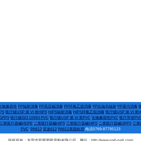
生物兼容性
,
PP辐射消毒
,
PP高压锅消毒
,
PP环氧乙烷消毒
,
PP抗伽马辐射
,
PP蒸汽消毒
,
医
PS
,
医疗级USP 第 VI 类HIPS
,
HIPS辐射消毒
,
HIPS环氧乙烷消毒
,
医疗级USP 第 VI 类
GPPS
,
医疗级ISO 10993 PVC
,
医疗级USP 第 VI 类PVC
,
生物兼容性PVC
,
医疗导管PV
三类医疗器械HDPE
,
二类医疗器械HIPS
,
三类医疗器械HIPS
,
二类医疗器械GPPS
,
三类
PVC
,
PA612
,
尼龙612
,
PA612美国杜邦
,电话0769-87795123
版权所有：东莞市双帮塑胶原料有限公司 网址：http://www.pa6-pa6.com/