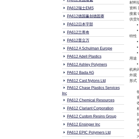
PA612美国液氮
材料
PA612瑞士EMS
资料 
搜索 
PA612德国赢创德固赛
供货
PA612日本宇部
PA612兰蒂奇
特性
PA612普立万
PA612 A Schulman Europe
PA612 Adell Plastics
用途
PA612 Ashley Polymers
机构
PA612 Bada AG
外观
PA612 Cast Nylons Ltd
形式
PA612 Chase Plastics Services
Inc
PA612 Chemical Resources
PA612 Clariant Corporation
PA612 Custom Resins Group
PA612 Ensinger Inc
PA612 EPIC Polymers Ltd