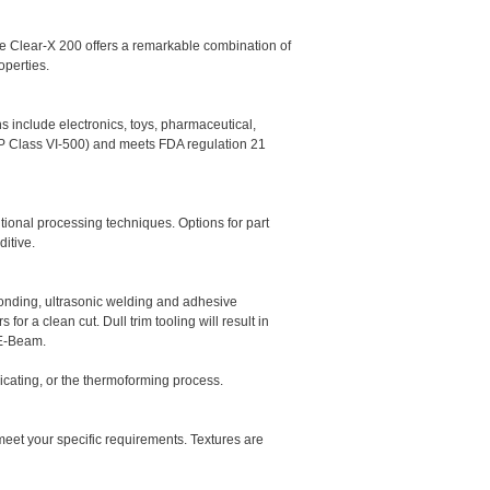
me Clear-X 200 offers a remarkable combination of
operties.
s include electronics, toys, pharmaceutical,
USP Class VI-500) and meets FDA regulation 21
tional processing techniques. Options for part
ditive.
bonding, ultrasonic welding and adhesive
r a clean cut. Dull trim tooling will result in
 E-Beam.
ricating, or the thermoforming process.
meet your specific requirements. Textures are