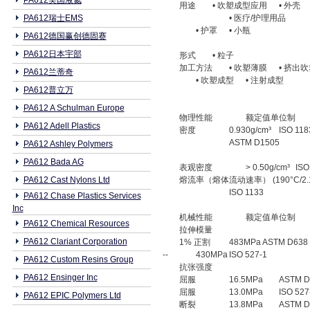
PA612美国液氮
用途
• 吹塑成型应用
• 外壳
PA612瑞士EMS
• 医疗/护理用品
• 护罩
• 小瓶
PA612德国赢创德固赛
PA612日本宇部
形式
• 粒子
加工方法
• 吹塑薄膜
• 挤出
PA612兰蒂奇
• 吹塑成型
• 注射成型
PA612普立万
PA612 A Schulman Europe
物理性能
额定值单位制
PA612 Adell Plastics
密度
0.930g/cm³
ISO 118
ASTM D1505
PA612 Ashley Polymers
PA612 Bada AG
表观密度
> 0.50g/cm³
ISO
PA612 Cast Nylons Ltd
熔流率（熔体流动速率） (190°C/2.16
ISO 1133
PA612 Chase Plastics Services
Inc
机械性能
额定值单位制
PA612 Chemical Resources
拉伸模量
PA612 Clariant Corporation
1% 正割
483MPa
ASTM D638
--
430MPa
ISO 527-1
PA612 Custom Resins Group
抗张强度
PA612 Ensinger Inc
屈服
16.5MPa
ASTM D
屈服
13.0MPa
ISO 527
PA612 EPIC Polymers Ltd
断裂
13.8MPa
ASTM D