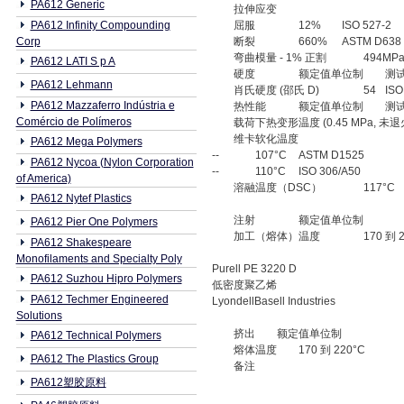
PA612 Generic
拉伸应变
PA612 Infinity Compounding
屈服
12%
ISO 527-2
Corp
断裂
660%
ASTM D638
弯曲模量 - 1% 正割
494MP
PA612 LATI S p A
硬度
额定值单位制
测
PA612 Lehmann
肖氏硬度 (邵氏 D)
54
ISO
PA612 Mazzaferro Indústria e
热性能
额定值单位制
测
Comércio de Polímeros
载荷下热变形温度 (0.45 MPa, 未退
维卡软化温度
PA612 Mega Polymers
--
107°C
ASTM D1525
PA612 Nycoa (Nylon Corporation
--
110°C
ISO 306/A50
of America)
溶融温度（DSC）
117°C
PA612 Nytef Plastics
注射
额定值单位制
PA612 Pier One Polymers
加工（熔体）温度
170 到 
PA612 Shakespeare
Monofilaments and Specialty Poly
Purell PE 3220 D
PA612 Suzhou Hipro Polymers
低密度聚乙烯
PA612 Techmer Engineered
LyondellBasell Industries
Solutions
挤出
额定值单位制
PA612 Technical Polymers
熔体温度
170 到 220°C
PA612 The Plastics Group
备注
PA612塑胶原料