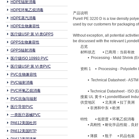
HDPE辐射消毒
HDPE环氧乙烷消毒
产品说明
HDPE蒸汽消毒
Purell PE 3220 D is a low density polyet
used by our customers for packaging of 
HDPE生物兼容性
医疗级USP 第 VI 类GPPS
Without exception, all potential activit
be discussed with the relevant Lyondell
GPPS生物兼容性
总览
GPPS辐射消毒
材料状态
• 已商用：当前有效
• Processing - Mold Shrink (En
医疗级ISO 10993 PVC
医疗级USP 第 VI 类PVC
资料 1
• Processing - Polyolefin 
PVC生物兼容性
• Technical Datasheet - ASTM 
PVC辐射消毒
PVC环氧乙烷消毒
• Technical Datasheet - ISO (E
搜索 UL 黄卡
• LyondellBasell Indu
PVC抗伽马辐射
供货地区
• 北美洲
• 拉丁美洲
医疗导管PVC
• 非洲和中东
• 欧洲
一类医疗器械PVC
特性
• 低密度
• 环氧乙烷消毒
PA612美国杜邦
• 高刚性
• 耐化学品性能，良好
PA612美国RTP
• 薄膜
• 瓶子
• 药品包装