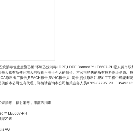
烷消毒低密度聚乙烯,环氧乙烷消毒LDPE,LDPE Bormed™ LE6607-PH是
情每天都有新变化前天的报价不等于今天的报价。本公司销售的所有原料保证是原厂原包
COA原料出厂报告,REACH报告,SVHC报告,UL黄卡,提供原料注塑加工工程中可
供的本公司也有代理，详情请咨询本公司相关业务人员0769-87795123 13549213581 
乙烷消毒，辐射消毒，用蒸汽消毒
ed™ LE6607-PH
度聚乙烯
lis AG