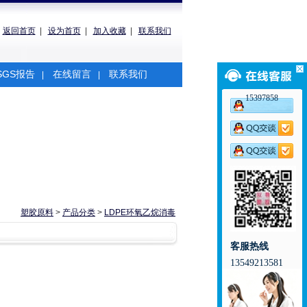
返回首页
|
设为首页
|
加入收藏
|
联系我们
SGS报告
在线留言
联系我们
|
|
15397858
塑胶原料
>
产品分类
>
LDPE环氧乙烷消毒
客服热线
13549213581