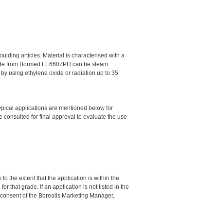
lding articles. Material is characterised with a
les made from Bormed LE6607PH can be steam
y using ethylene oxide or radiation up to 35
pical applications are mentioned below for
consulted for final approval to evaluate the use
o the extent that the application is within the
 that grade. If an application is not listed in the
n consent of the Borealis Marketing Manager,