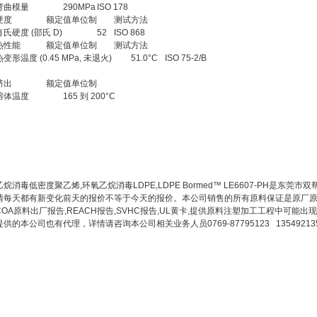
弯曲模量
290MPa
ISO 178
硬度
额定值单位制
测试方法
肖氏硬度 (邵氏 D)
52
ISO 868
热性能
额定值单位制
测试方法
热变形温度 (0.45 MPa, 未退火)
51.0°C
ISO 75-2/B
挤出
额定值单位制
熔体温度
165 到 200°C
烷消毒低密度聚乙烯,环氧乙烷消毒LDPE,LDPE Bormed™ LE6607-PH是
情每天都有新变化前天的报价不等于今天的报价。本公司销售的所有原料保证是原厂原包
COA原料出厂报告,REACH报告,SVHC报告,UL黄卡,提供原料注塑加工工程中可
供的本公司也有代理，详情请咨询本公司相关业务人员0769-87795123 13549213581