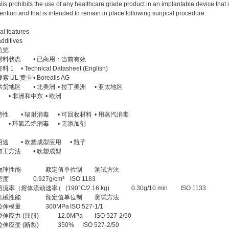
lis prohibits the use of any healthcare grade product in an implantable device that
vention and that is intended to remain in place following surgical procedure.
al features
additives
总览
材料状态
• 已商用：当前有效
资料 1
• Technical Datasheet (English)
搜索 UL 黄卡
• Borealis AG
供货地区
• 北美洲
• 拉丁美洲
• 亚太地区
• 非洲和中东
• 欧洲
特性
• 辐射消毒
• 可回收材料
• 用蒸汽消毒
• 环氧乙烷消毒
• 无添加剂
用途
• 吹塑成型应用
• 瓶子
加工方法
• 吹塑成型
物理性能
额定值单位制
测试方法
密度
0.927g/cm³
ISO 1183
熔流率（熔体流动速率） (190°C/2.16 kg)
0.30g/10 min
ISO 1133
机械性能
额定值单位制
测试方法
拉伸模量
300MPa
ISO 527-1/1
拉伸应力 (屈服)
12.0MPa
ISO 527-2/50
拉伸应变 (断裂)
350%
ISO 527-2/50