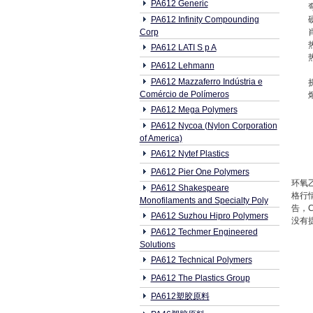
PA612 Generic
PA612 Infinity Compounding
Corp
PA612 LATI S p A
PA612 Lehmann
PA612 Mazzaferro Indústria e
Comércio de Polímeros
PA612 Mega Polymers
PA612 Nycoa (Nylon Corporation
of America)
PA612 Nytef Plastics
PA612 Pier One Polymers
环氧乙
PA612 Shakespeare
格行
Monofilaments and Specialty Poly
告，
PA612 Suzhou Hipro Polymers
没有提
PA612 Techmer Engineered
Solutions
PA612 Technical Polymers
PA612 The Plastics Group
PA612塑胶原料