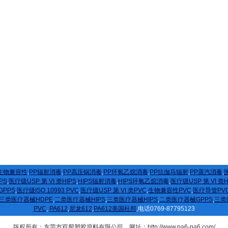
生物兼容性
,
PP辐射消毒
,
PP高压锅消毒
,
PP环氧乙烷消毒
,
PP抗伽马辐射
,
PP蒸汽消毒
,
医
PS
,
医疗级USP 第 VI 类HIPS
,
HIPS辐射消毒
,
HIPS环氧乙烷消毒
,
医疗级USP 第 VI 类
GPPS
,
医疗级ISO 10993 PVC
,
医疗级USP 第 VI 类PVC
,
生物兼容性PVC
,
医疗导管PV
三类医疗器械HDPE
,
二类医疗器械HIPS
,
三类医疗器械HIPS
,
二类医疗器械GPPS
,
三类
PVC
,
PA612
,
尼龙612
,
PA612美国杜邦
,电话0769-87795123
版权所有：东莞市双帮塑胶原料有限公司 网址：http://www.pa6-pa6.com/