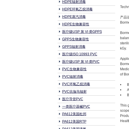
HDPE辐射消毒
Techn
HDPE环氧乙烷消毒
HDPE蒸汽消毒
产品
Borme
HDPE生物兼容性
医疗级USP 第 VI 类GPPS
Borme
balan
GPPS生物兼容性
steri
GPPS辐射消毒
kGy.
医疗级ISO 10993 PVC
Appli
医疗级USP 第 VI 类PVC
Borme
PVC生物兼容性
Medic
of Bo
PVC辐射消毒
PVC环氧乙烷消毒
•
B
•
A
PVC抗伽马辐射
•
B
医疗导管PVC
This 
一类医疗器械PVC
scope
PA612美国杜邦
Produ
Healt
PA612美国RTP