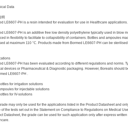
ical Data
说明
d LE6607-PH is a resin intended for evaluation for use in Healthcare applications.
d LE6607-PH is an additive free low density polyethylene typically used in blow mou
ced in flexibility to facilitate to collapsibility of containers. Bottles and ampou
lised at maximum 110 °C. Products made from Bormed LE6607-PH can be sterilised b
cations
d LE6607-PH has been evaluated according to different regulations and norms. Ty
al devices or Pharmaceutical & Diagnostic packaging. However, Borealis should be 
rmed LE6607-PH .
ottles for irrigation solutions
mpoules for injectable solutions
ottles for IV-solutions
grade may only be used for the applications listed in the Product Datasheet and only t
 of the tests set out in the Statement on Compliance to Regulations on Medical Use for
ct Datasheet, the grade can be used for such application only after express writte
hcare.