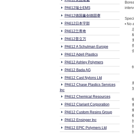
PA612美国液氮
Borea
PA612瑞士EMS
inter
PA612德国赢创德固赛
Speci
PA612日本宇部
• No 
PA612兰蒂奇
PA612普立万
PA612 A Schulman Europe
PA612 Adell Plastics
PA612 Ashley Polymers
PA612 Bada AG
PA612 Cast Nylons Ltd
PA612 Chase Plastics Services
Inc
PA612 Chemical Resources
PA612 Clariant Corporation
PA612 Custom Resins Group
PA612 Ensinger Inc
PA612 EPIC Polymers Ltd