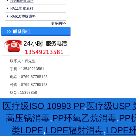
PA46塑胶原料
PA11塑胶原料
PA610塑胶原料
更多的>>
联系人：肖先生
手机：13549213581
电话：0769-87795123
传真：0769-87795123
Q Q：15397858
医疗级ISO 10993 PP
,
医疗级USP 第
高压锅消毒
,
PP环氧乙烷消毒
,
PP
类LDPE
,
LDPE辐射消毒
,
LDP