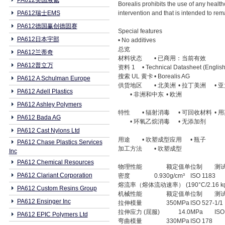
PA612美国液氮
Borealis prohibits the use of any healt
PA612瑞士EMS
intervention and that is intended to rem
PA612德国赢创德固赛
Special features
PA612日本宇部
• No additives
总览
PA612兰蒂奇
材料状态
• 已商用：当前有效
PA612普立万
资料 1
• Technical Datasheet (English
搜索 UL 黄卡
• Borealis AG
PA612 A Schulman Europe
供货地区
• 北美洲
• 拉丁美洲
• 
PA612 Adell Plastics
• 非洲和中东
• 欧洲
PA612 Ashley Polymers
特性
• 辐射消毒
• 可回收材料
• 
PA612 Bada AG
• 环氧乙烷消毒
• 无添加剂
PA612 Cast Nylons Ltd
用途
• 吹塑成型应用
• 瓶子
PA612 Chase Plastics Services
加工方法
• 吹塑成型
Inc
PA612 Chemical Resources
物理性能
额定值单位制
测
PA612 Clariant Corporation
密度
0.930g/cm³
ISO 1183
熔流率（熔体流动速率） (190°C/2.16 kg
PA612 Custom Resins Group
机械性能
额定值单位制
测
PA612 Ensinger Inc
拉伸模量
350MPa
ISO 527-1/1
拉伸应力 (屈服)
14.0MPa
ISO
PA612 EPIC Polymers Ltd
弯曲模量
330MPa
ISO 178