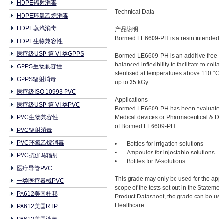
HDPE辐射消毒
Technical Data
HDPE环氧乙烷消毒
HDPE蒸汽消毒
产品说明
Bormed LE6609-PH is a resin intended f
HDPE生物兼容性
医疗级USP 第 VI 类GPPS
Bormed LE6609-PH is an additive free lo
balanced inflexibility to facilitate to
GPPS生物兼容性
sterilised at temperatures above 110 °
GPPS辐射消毒
up to 35 kGy.
医疗级ISO 10993 PVC
Applications
医疗级USP 第 VI 类PVC
Bormed LE6609-PH has been evaluated a
PVC生物兼容性
Medical devices or Pharmaceutical & Di
of Bormed LE6609-PH .
PVC辐射消毒
PVC环氧乙烷消毒
•
Bottles for irrigation solutions
•
Ampoules for injectable solutions
PVC抗伽马辐射
•
Bottles for IV-solutions
医疗导管PVC
This grade may only be used for the appl
一类医疗器械PVC
scope of the tests set out in the Statem
PA612美国杜邦
Product Datasheet, the grade can be use
Healthcare.
PA612美国RTP