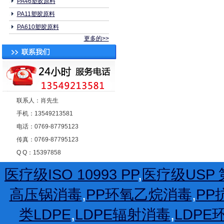
PA46塑胶原料
PA11塑胶原料
PA610塑胶原料
更多的>>
联系人：肖先生
手机：13549213581
电话：0769-87795123
传真：0769-87795123
Q Q：15397858
医疗级ISO 10993 PP
,
医疗级USP 第
高压锅消毒
,
PP环氧乙烷消毒
,
PP
类LDPE
,
LDPE辐射消毒
,
LDP