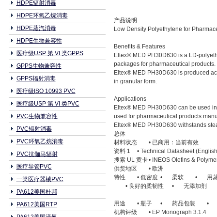
HDPE辐射消毒
HDPE环氧乙烷消毒
产品说明
HDPE蒸汽消毒
Low Density Polyethylene for Pharmac
HDPE生物兼容性
Benefits & Features
医疗级USP 第 VI 类GPPS
Eltex® MED PH30D630 is a LD-polyethyl
packages for pharmaceutical products.
GPPS生物兼容性
Eltex® MED PH30D630 is produced acco
GPPS辐射消毒
in granular form.
医疗级ISO 10993 PVC
Applications
医疗级USP 第 VI 类PVC
Eltex® MED PH30D630 can be used in "b
PVC生物兼容性
used for pharmaceutical products manuf
Eltex® MED PH30D630 withstands steam
PVC辐射消毒
总体
PVC环氧乙烷消毒
材料状态
• 已商用：当前有效
资料 1
• Technical Datasheet (English
PVC抗伽马辐射
搜索 UL 黄卡
• INEOS Olefins & Polyme
医疗导管PVC
供货地区
• 欧洲
特性
• 低密度
•
柔软
•
用
一类医疗器械PVC
• 良好的柔韧性
•
无添加剂
PA612美国杜邦
用途
• 瓶子
•
药品包装
•
PA612美国RTP
机构评级
• EP Monograph 3.1.4