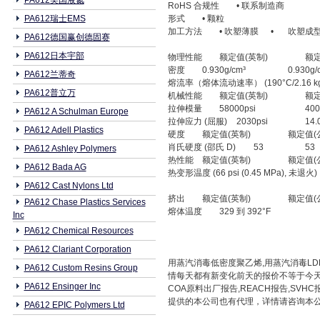
PA612美国液氮
RoHS 合规性
• 联系制造商
PA612瑞士EMS
形式
• 颗粒
加工方法
• 吹塑薄膜
•
吹塑成
PA612德国赢创德固赛
PA612日本宇部
物理性能
额定值(英制)
额定
密度
0.930g/cm³
0.930g/
PA612兰蒂奇
熔流率（熔体流动速率） (190°C/2.16 kg
PA612普立万
机械性能
额定值(英制)
额定
拉伸模量
58000psi
40
PA612 A Schulman Europe
拉伸应力 (屈服)
2030psi
14.
PA612 Adell Plastics
硬度
额定值(英制)
额定值(
肖氏硬度 (邵氏 D)
53
53
PA612 Ashley Polymers
热性能
额定值(英制)
额定值(
PA612 Bada AG
热变形温度 (66 psi (0.45 MPa), 未退火)
PA612 Cast Nylons Ltd
挤出
额定值(英制)
额定值(
PA612 Chase Plastics Services
熔体温度
329 到 392°F
Inc
PA612 Chemical Resources
PA612 Clariant Corporation
用蒸汽消毒低密度聚乙烯,用蒸汽消毒LDPE
PA612 Custom Resins Group
情每天都有新变化前天的报价不等于今天
PA612 Ensinger Inc
COA原料出厂报告,REACH报告,S
提供的本公司也有代理，详情请咨询本公司相关业务
PA612 EPIC Polymers Ltd