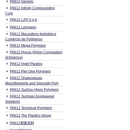
PA612 Generic
PA612 Infinity Compounding
Corp
PA612 LATI S p A
PA612 Lehmann
PA612 Mazzaferro Indústria e
Comércio de Polímeros
PA612 Mega Polymers
PA612 Nycoa (Nylon Corporation
of America)
PA612 Nytef Plastics
PA612 Pier One Polymers
PA612 Shakespeare
Monofilaments and Specialty Poly
PA612 Suzhou Hipro Polymers
PA612 Techmer Engineered
Solutions
PA612 Technical Polymers
PA612 The Plastics Group
PA612塑胶原料