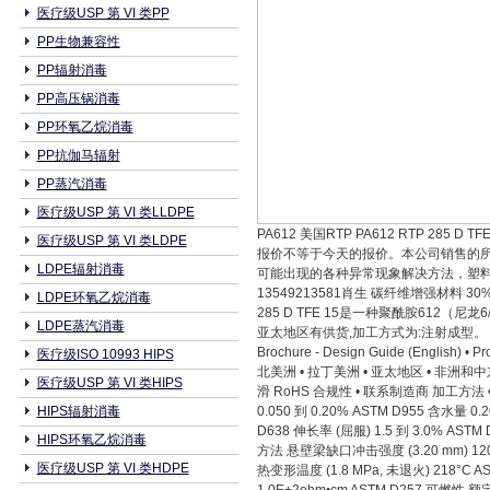
医疗级USP 第 VI 类PP
PP生物兼容性
PP辐射消毒
PP高压锅消毒
PP环氧乙烷消毒
PP抗伽马辐射
PP蒸汽消毒
医疗级USP 第 VI 类LLDPE
PA612 美国RTP PA612 RTP 
医疗级USP 第 VI 类LDPE
报价不等于今天的报价。本公司销售的所
LDPE辐射消毒
可能出现的各种异常现象解决方法，塑料牌
13549213581肖生 碳纤维增强材料 30%, PT
LDPE环氧乙烷消毒
285 D TFE 15是一种聚酰胺612
LDPE蒸汽消毒
亚太地区有供货,加工方式为:注射成型。 RTP 
Brochure - Design Guide (English) 
医疗级ISO 10993 HIPS
北美洲 • 拉丁美洲 • 亚太地区 • 非洲和中东
医疗级USP 第 VI 类HIPS
滑 RoHS 合规性 • 联系制造商 加工方法 • 
HIPS辐射消毒
0.050 到 0.20% ASTM D955 含水
D638 伸长率 (屈服) 1.5 到 3.0% AS
HIPS环氧乙烷消毒
方法 悬壁梁缺口冲击强度 (3.20 mm) 120
医疗级USP 第 VI 类HDPE
热变形温度 (1.8 MPa, 未退火) 218°C