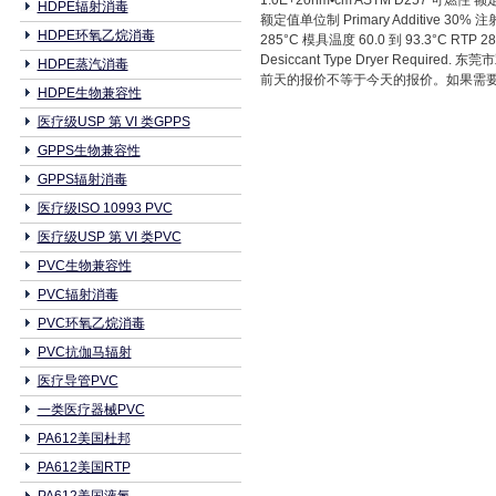
1.0E+2ohm•cm ASTM D257 可燃性 额定
HDPE辐射消毒
额定值单位制 Primary Additive 30%
HDPE环氧乙烷消毒
285°C 模具温度 60.0 到 93.3°C RTP
Desiccant Type Dryer Requ
HDPE蒸汽消毒
前天的报价不等于今天的报价。如果需要新的
HDPE生物兼容性
医疗级USP 第 VI 类GPPS
GPPS生物兼容性
GPPS辐射消毒
医疗级ISO 10993 PVC
医疗级USP 第 VI 类PVC
PVC生物兼容性
PVC辐射消毒
PVC环氧乙烷消毒
PVC抗伽马辐射
医疗导管PVC
一类医疗器械PVC
PA612美国杜邦
PA612美国RTP