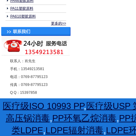
PA46塑胶原料
PA11塑胶原料
PA610塑胶原料
更多的>>
联系人：肖先生
手机：13549213581
电话：0769-87795123
传真：0769-87795123
Q Q：15397858
医疗级ISO 10993 PP
,
医疗级USP 第
高压锅消毒
,
PP环氧乙烷消毒
,
PP
类LDPE
,
LDPE辐射消毒
,
LDP