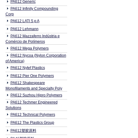
PA612 Generic
PA612 Infinity Compounding
Corp
PA612 LATI S p A
PA612 Lehmann
PA612 Mazzaferro Indústria e
Comércio de Polímeros
PA612 Mega Polymers
PA612 Nycoa (Nylon Corporation
of America)
PA612 Nytef Plastics
PA612 Pier One Polymers
PA612 Shakespeare
Monofilaments and Specialty Poly
PA612 Suzhou Hipro Polymers
PA612 Techmer Engineered
Solutions
PA612 Technical Polymers
PA612 The Plastics Group
PA612塑胶原料