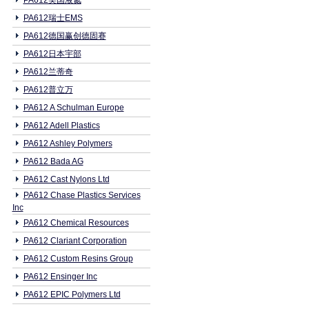
PA612美国液氮
PA612瑞士EMS
PA612德国赢创德固赛
PA612日本宇部
PA612兰蒂奇
PA612普立万
PA612 A Schulman Europe
PA612 Adell Plastics
PA612 Ashley Polymers
PA612 Bada AG
PA612 Cast Nylons Ltd
PA612 Chase Plastics Services
Inc
PA612 Chemical Resources
PA612 Clariant Corporation
PA612 Custom Resins Group
PA612 Ensinger Inc
PA612 EPIC Polymers Ltd