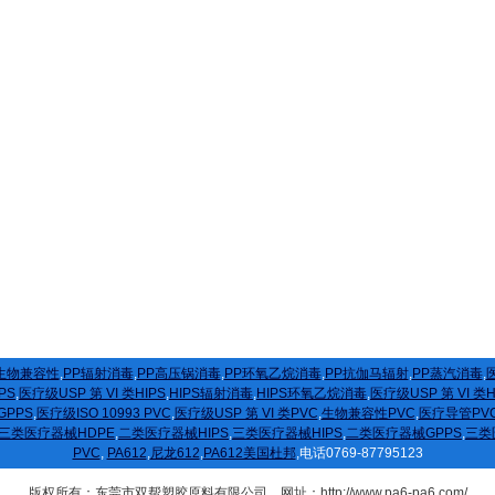
生物兼容性
,
PP辐射消毒
,
PP高压锅消毒
,
PP环氧乙烷消毒
,
PP抗伽马辐射
,
PP蒸汽消毒
,
医
PS
,
医疗级USP 第 VI 类HIPS
,
HIPS辐射消毒
,
HIPS环氧乙烷消毒
,
医疗级USP 第 VI 类
GPPS
,
医疗级ISO 10993 PVC
,
医疗级USP 第 VI 类PVC
,
生物兼容性PVC
,
医疗导管PV
三类医疗器械HDPE
,
二类医疗器械HIPS
,
三类医疗器械HIPS
,
二类医疗器械GPPS
,
三类
PVC
,
PA612
,
尼龙612
,
PA612美国杜邦
,电话0769-87795123
版权所有：东莞市双帮塑胶原料有限公司 网址：http://www.pa6-pa6.com/