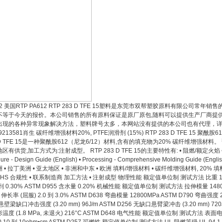
12 美国RTP PA612 RTP 283 D TFE 15塑料是东莞市双帮塑胶原料有限公
不等于今天的报价。本公司销售的所有原料保证是原厂原包,随料可以提供生产厂商提供
出现的各种异常现象解决方法，塑料牌号太多，本网站没有提供的本公司也有代理，详情请咨
9213581肖生 碳纤维增强材料20%, PTFE润滑剂 (15%) RTP 283 D TFE 15 聚酰胺612 
 D TFE 15是一种聚酰胺612（尼龙6/12）材料,含有的填充物为20% 碳纤维增
区有供货,加工方式为:注射成型。 RTP 283 D TFE 15的主要特性有: • 阻燃/额定火焰 
ure - Design Guide (English) • Processing - Comprehensive Molding Guide (
 • 拉丁美洲 • 亚太地区 • 非洲和中东 • 欧洲 填料/增强材料 • 碳纤维增强材料, 20% 填料
oHS 合规性 • 联系制造商 加工方法 • 注射成型 物理性能 额定值单位制 测试方法 比重 1.26g/c
0 到 0.30% ASTM D955 含水量 0.20% 机械性能 额定值单位制 测试方法 拉伸模量 14800
8 伸长率 (屈服) 2.0 到 3.0% ASTM D638 弯曲模量 12800MPa ASTM D790 弯曲
悬壁梁缺口冲击强度 (3.20 mm) 96J/m ASTM D256 无缺口悬臂梁冲击 (3.20 mm) 7
温度 (1.8 MPa, 未退火) 216°C ASTM D648 电气性能 额定值单位制 测试方法 表面电阻率 