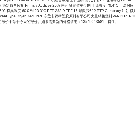
.10 到 10ohm•cm ASTM D257 可燃性 额定值单位制 测试方法 UL 阻燃等级 UL 94 1.50 mm,
额定值单位制 Primary Additive 20% 注射 额定值单位制 干燥温度 79.4°C 干燥时间 4.0
5°C 模具温度 60.0 到 93.3°C RTP 283 D TFE 15 聚酰胺612 RTP Company 
iccant Type Dryer Required. 东莞市双帮塑胶原料有限公司大量销售塑料PA612 R
的报价不等于今天的报价。如果需要新的价格请电：13549213581，肖生。