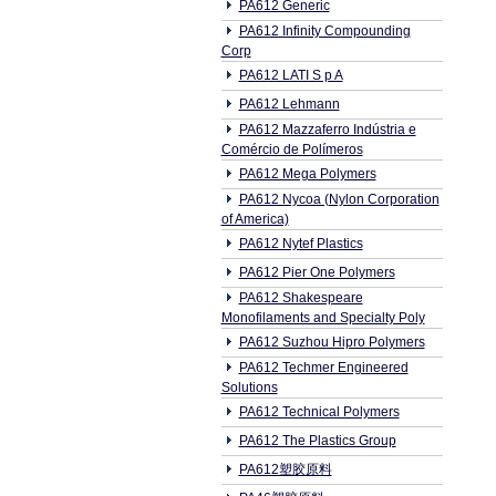
PA612 Generic
PA612 Infinity Compounding
Corp
PA612 LATI S p A
PA612 Lehmann
PA612 Mazzaferro Indústria e
Comércio de Polímeros
PA612 Mega Polymers
PA612 Nycoa (Nylon Corporation
of America)
PA612 Nytef Plastics
PA612 Pier One Polymers
PA612 Shakespeare
Monofilaments and Specialty Poly
PA612 Suzhou Hipro Polymers
PA612 Techmer Engineered
Solutions
PA612 Technical Polymers
PA612 The Plastics Group
PA612塑胶原料