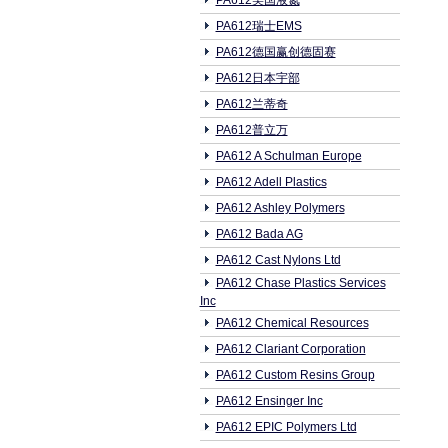
PA612美国液氮
PA612瑞士EMS
PA612德国赢创德固赛
PA612日本宇部
PA612兰蒂奇
PA612普立万
PA612 A Schulman Europe
PA612 Adell Plastics
PA612 Ashley Polymers
PA612 Bada AG
PA612 Cast Nylons Ltd
PA612 Chase Plastics Services
Inc
PA612 Chemical Resources
PA612 Clariant Corporation
PA612 Custom Resins Group
PA612 Ensinger Inc
PA612 EPIC Polymers Ltd