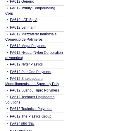
PA612 Generic
PA612 Infinity Compounding
Corp
PA612 LATI S p A
PA612 Lehmann
PA612 Mazzaferro Indústria e
Comércio de Polímeros
PA612 Mega Polymers
PA612 Nycoa (Nylon Corporation
of America)
PA612 Nytef Plastics
PA612 Pier One Polymers
PA612 Shakespeare
Monofilaments and Specialty Poly
PA612 Suzhou Hipro Polymers
PA612 Techmer Engineered
Solutions
PA612 Technical Polymers
PA612 The Plastics Group
PA612塑胶原料