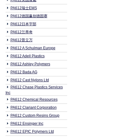
PA612美国液氮
PA612瑞士EMS
PA612德国赢创德固赛
PA612日本宇部
PA612兰蒂奇
PA612普立万
PA612 A Schulman Europe
PA612 Adell Plastics
PA612 Ashley Polymers
PA612 Bada AG
PA612 Cast Nylons Ltd
PA612 Chase Plastics Services
Inc
PA612 Chemical Resources
PA612 Clariant Corporation
PA612 Custom Resins Group
PA612 Ensinger Inc
PA612 EPIC Polymers Ltd