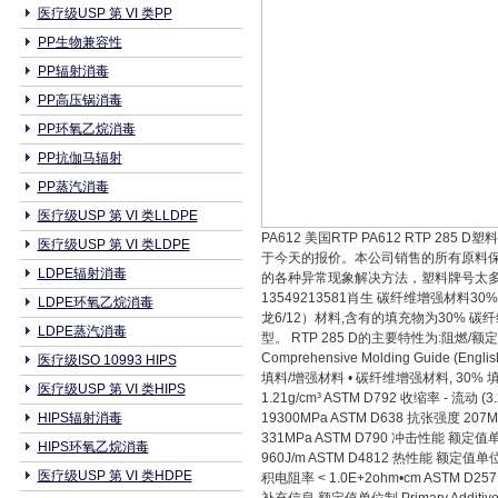
医疗级USP 第 VI 类PP
PP生物兼容性
PP辐射消毒
PP高压锅消毒
PP环氧乙烷消毒
PP抗伽马辐射
PP蒸汽消毒
医疗级USP 第 VI 类LLDPE
PA612 美国RTP PA612 RT
医疗级USP 第 VI 类LDPE
于今天的报价。本公司销售的所有原料保
LDPE辐射消毒
的各种异常现象解决方法，塑料牌号太多，
13549213581肖生 碳纤维增强材料30% RT
LDPE环氧乙烷消毒
龙6/12）材料,含有的填充物为30%
LDPE蒸汽消毒
型。 RTP 285 D的主要特性为:阻燃/额定火焰。 总
Comprehensive Molding Guide (E
医疗级ISO 10993 HIPS
填料/增强材料 • 碳纤维增强材料, 30%
医疗级USP 第 VI 类HIPS
1.21g/cm³ ASTM D792 收缩率 - 流动
HIPS辐射消毒
19300MPa ASTM D638 抗张强度 207M
331MPa ASTM D790 冲击性能 额定值单
HIPS环氧乙烷消毒
960J/m ASTM D4812 热性能 额定值
医疗级USP 第 VI 类HDPE
积电阻率 < 1.0E+2ohm•cm ASTM D257