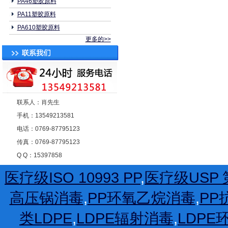
PA46塑胶原料
PA11塑胶原料
PA610塑胶原料
更多的>>
联系人：肖先生
手机：13549213581
电话：0769-87795123
传真：0769-87795123
Q Q：15397858
医疗级ISO 10993 PP
,
医疗级USP 第
高压锅消毒
,
PP环氧乙烷消毒
,
PP
类LDPE
,
LDPE辐射消毒
,
LDP