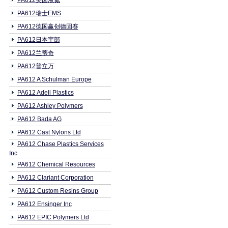
PA612美国液氮
PA612瑞士EMS
PA612德国赢创德固赛
PA612日本宇部
PA612兰蒂奇
PA612普立万
PA612 A Schulman Europe
PA612 Adell Plastics
PA612 Ashley Polymers
PA612 Bada AG
PA612 Cast Nylons Ltd
PA612 Chase Plastics Services
Inc
PA612 Chemical Resources
PA612 Clariant Corporation
PA612 Custom Resins Group
PA612 Ensinger Inc
PA612 EPIC Polymers Ltd