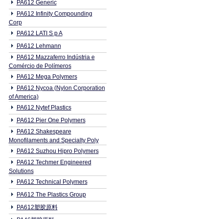
PA612 Generic
PA612 Infinity Compounding
Corp
PA612 LATI S p A
PA612 Lehmann
PA612 Mazzaferro Indústria e
Comércio de Polímeros
PA612 Mega Polymers
PA612 Nycoa (Nylon Corporation
of America)
PA612 Nytef Plastics
PA612 Pier One Polymers
PA612 Shakespeare
Monofilaments and Specialty Poly
PA612 Suzhou Hipro Polymers
PA612 Techmer Engineered
Solutions
PA612 Technical Polymers
PA612 The Plastics Group
PA612塑胶原料