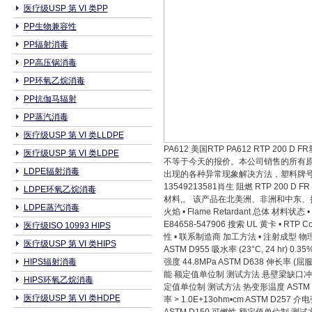
医疗级USP 第 VI 类PP
PP生物兼容性
PP辐射消毒
PP高压锅消毒
PP环氧乙烷消毒
PP抗伽马辐射
PP蒸汽消毒
医疗级USP 第 VI 类LLDPE
PA612 美国RTP PA612 RTP
医疗级USP 第 VI 类LDPE
不等于今天的报价。本公司销售的所有原
LDPE辐射消毒
出现的各种异常现象解决方法，塑料牌号太
13549213581肖生 阻燃 RTP 200 D F
LDPE环氧乙烷消毒
材料,。 该产品在北美洲、非洲和中东、拉丁
LDPE蒸汽消毒
火焰 • Flame Retardant 总体 材料状态 • 已
E84658-547906 搜索 UL 黄卡 • RT
医疗级ISO 10993 HIPS
性 • 联系制造商 加工方法 • 注射成型 物理性能 
医疗级USP 第 VI 类HIPS
ASTM D955 吸水率 (23°C, 24 hr)
HIPS辐射消毒
强度 44.8MPa ASTM D638 伸长率 (屈服
能 额定值单位制 测试方法 悬壁梁缺口冲击强度 (3
HIPS环氧乙烷消毒
定值单位制 测试方法 热变形温度 ASTM D64
医疗级USP 第 VI 类HDPE
率 > 1.0E+13ohm•cm ASTM D257 介电强