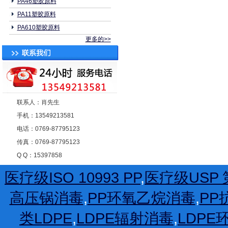
PA46塑胶原料
PA11塑胶原料
PA610塑胶原料
更多的>>
联系人：肖先生
手机：13549213581
电话：0769-87795123
传真：0769-87795123
Q Q：15397858
医疗级ISO 10993 PP
,
医疗级USP 第
高压锅消毒
,
PP环氧乙烷消毒
,
PP
类LDPE
,
LDPE辐射消毒
,
LDP