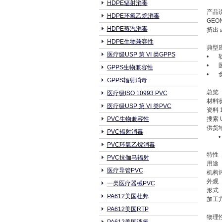
HDPE辐射消毒
产品
HDPE环氧乙烷消毒
GEO
HDPE蒸汽消毒
挤出 
HDPE生物兼容性
典型
医疗级USP 第 VI 类GPPS
•
•
GPPS生物兼容性
•
GPPS辐射消毒
总览
医疗级ISO 10993 PVC
材料
医疗级USP 第 VI 类PVC
资料 
PVC生物兼容性
搜索 
供货
PVC辐射消毒
PVC环氧乙烷消毒
特性
PVC抗伽马辐射
用途
医疗导管PVC
机构
外观
一类医疗器械PVC
形式
PA612美国杜邦
加工
PA612美国RTP
物理