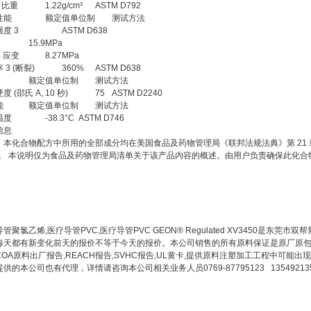
/ 比重
1.22g/cm³
ASTM D792
性能
额定值单位制
测试方法
度 3
ASTM D638
15.9MPa
% 应变
8.27MPa
 3 (断裂)
360%
ASTM D638
额定值单位制
测试方法
 (邵氏 A, 10 秒)
75
ASTM D2240
能
额定值单位制
测试方法
温度
-38.3°C
ASTM D746
信息
：本化合物配方中所用的全部成分均在美国食品及药物管理局《联邦法规法典》第 21
”。 本说明仅为食品及药物管理局清单关于该产品内容的概述。由用户负责确保此化合
管聚氯乙烯,医疗导管PVC,医疗导管PVC GEON® Regulated XV3450是
每天都有新变化前天的报价不等于今天的报价。本公司销售的所有原料保证是原厂原包,
COA原料出厂报告,REACH报告,SVHC报告,UL黄卡,提供原料注塑加工工程中可
供的本公司也有代理，详情请咨询本公司相关业务人员0769-87795123 13549213581