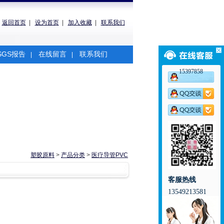
返回首页
|
设为首页
|
加入收藏
|
联系我们
SGS报告
在线留言
联系我们
|
|
15397858
塑胶原料
>
产品分类
>
医疗导管PVC
客服热线
13549213581