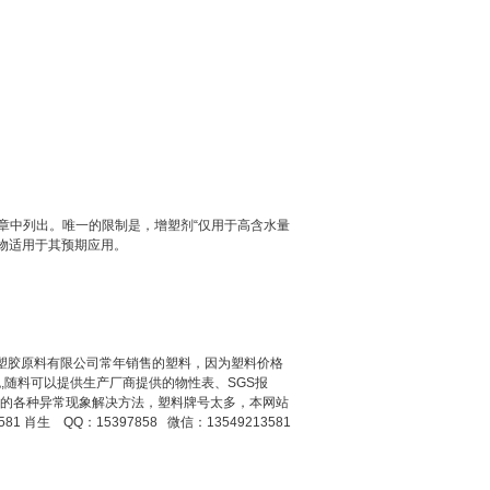
 章中列出。唯一的限制是，增塑剂“仅用于高含水量
物适用于其预期应用。
东莞市双帮塑胶原料有限公司常年销售的塑料，因为塑料价格
随料可以提供生产厂商提供的物性表、SGS报
能出现的各种异常现象解决方法，塑料牌号太多，本网站
 肖生 QQ：15397858 微信：13549213581