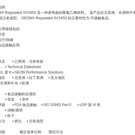
说明
N® Regulated XV3450 是一种易弯曲的聚氯乙烯材料,。 该产品在北美洲、非
或注射成型。 GEON® Regulated XV3450 的主要特性为:可接触食品。
应用领域包括:
软管
医疗/保健
食品接触应用
状态
• 已商用：当前有效
1
• Technical Datasheet
UL 黄卡
• GEON Performance Solutions
地区
• 北美洲
• 拉丁美洲
• 亚太地区
• 非洲和中东
• 欧洲
• 食品接触的合规性
• 管道
• 管件
评级
• FDA 食品接触
• ISO 10993 Part 5
• USP 第 VI 类
• 清晰/透明
• 粒子
方法
• 挤出
• 注射成型
性能
额定值单位制
测试方法