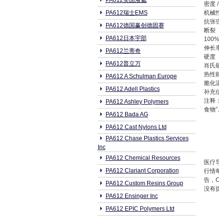
PA612美国液氮
密度 
PA612瑞士EMS
机械
抗张强
PA612德国赢创德固赛
断裂
PA612日本宇部
100
伸长率
PA612兰蒂奇
硬度
PA612普立万
肖氏硬度
热性
PA612 A Schulman Europe
脆化
PA612 Adell Plastics
补充
注释
PA612 Ashley Polymers
食物
PA612 Bada AG
PA612 Cast Nylons Ltd
PA612 Chase Plastics Services
Inc
PA612 Chemical Resources
医疗导
PA612 Clariant Corporation
行情
告，
PA612 Custom Resins Group
没有提
PA612 Ensinger Inc
PA612 EPIC Polymers Ltd