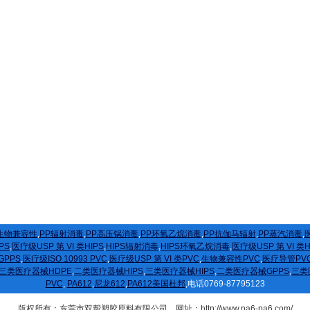
生物兼容性
,
PP辐射消毒
,
PP高压锅消毒
,
PP环氧乙烷消毒
,
PP抗伽马辐射
,
PP蒸汽消毒
,
医
PS
,
医疗级USP 第 VI 类HIPS
,
HIPS辐射消毒
,
HIPS环氧乙烷消毒
,
医疗级USP 第 VI 类
GPPS
,
医疗级ISO 10993 PVC
,
医疗级USP 第 VI 类PVC
,
生物兼容性PVC
,
医疗导管PV
三类医疗器械HDPE
,
二类医疗器械HIPS
,
三类医疗器械HIPS
,
二类医疗器械GPPS
,
三类
PVC
,
PA612
,
尼龙612
,
PA612美国杜邦
,电话0769-87795123
版权所有：东莞市双帮塑胶原料有限公司 网址：http://www.pa6-pa6.com/