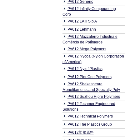
PA612 Generic
PA612 Infinity Compounding
Corp
PA612 LATI S p A
PA612 Lehmann
PA612 Mazzaferro Indústria e
Comércio de Polímeros
PA612 Mega Polymers
PA612 Nycoa (Nylon Corporation
of America)
PA612 Nytef Plastics
PA612 Pier One Polymers
PA612 Shakespeare
Monofilaments and Specialty Poly
PA612 Suzhou Hipro Polymers
PA612 Techmer Engineered
Solutions
PA612 Technical Polymers
PA612 The Plastics Group
PA612塑胶原料