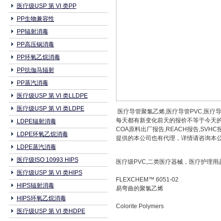
医疗级USP 第 VI 类PP
PP生物兼容性
PP辐射消毒
PP高压锅消毒
PP环氧乙烷消毒
PP抗伽马辐射
PP蒸汽消毒
医疗级USP 第 VI 类LLDPE
医疗级USP 第 VI 类LDPE
医疗导管聚氯乙烯,医疗导管PVC,医疗导
每天都有新变化前天的报价不等于今天的
LDPE辐射消毒
COA原料出厂报告,REACH报告,S
LDPE环氧乙烷消毒
提供的本公司也有代理，详情请咨询本公司相关业务
LDPE蒸汽消毒
医疗级ISO 10993 HIPS
医疗级PVC,二类医疗器械，医疗护理用品，
医疗级USP 第 VI 类HIPS
FLEXCHEM™ 6051-02
HIPS辐射消毒
易弯曲的聚氯乙烯
HIPS环氧乙烷消毒
Colorite Polymers
医疗级USP 第 VI 类HDPE