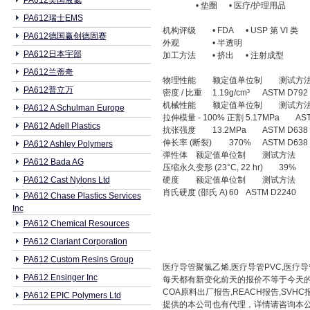
PA612美国液氮
• 垫圈
• 医疗/护理用品
PA612瑞士EMS
机构评级
• FDA
• USP 第 VI 类
PA612德国赢创德固赛
外观
• 半透明
PA612日本宇部
加工方法
• 挤出
• 注射成型
PA612兰蒂奇
物理性能
额定值单位制
测试方
PA612普立万
密度 / 比重
1.19g/cm³
ASTM D792
机械性能
额定值单位制
测试方
PA612 A Schulman Europe
拉伸模量 - 100% 正割
5.17MPa
AS
PA612 Adell Plastics
抗张强度
13.2MPa
ASTM D638
伸长率 (断裂)
370%
ASTM D638
PA612 Ashley Polymers
弹性体
额定值单位制
测试方法
PA612 Bada AG
压缩永久变形 (23°C, 22 hr)
39%
PA612 Cast Nylons Ltd
硬度
额定值单位制
测试方法
肖氏硬度 (邵氏 A)
60
ASTM D2240
PA612 Chase Plastics Services
Inc
PA612 Chemical Resources
PA612 Clariant Corporation
PA612 Custom Resins Group
医疗导管聚氯乙烯,医疗导管PVC,医疗导
PA612 Ensinger Inc
每天都有新变化前天的报价不等于今天的
COA原料出厂报告,REACH报告,S
PA612 EPIC Polymers Ltd
提供的本公司也有代理，详情请咨询本公司相关业务