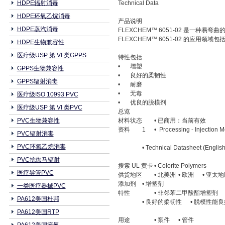
HDPE辐射消毒
Technical Data
HDPE环氧乙烷消毒
产品说明
HDPE蒸汽消毒
FLEXCHEM™ 6051-02 是一
FLEXCHEM™ 6051-02 的应用领
HDPE生物兼容性
医疗级USP 第 VI 类GPPS
特性包括:
•
增塑
GPPS生物兼容性
•
良好的柔韧性
GPPS辐射消毒
•
耐磨
•
无毒
医疗级ISO 10993 PVC
•
优良的脱模剂
医疗级USP 第 VI 类PVC
总览
PVC生物兼容性
材料状态
• 已商用：当前有效
资料
1
• Processing - Injection M
PVC辐射消毒
PVC环氧乙烷消毒
• Technical Datasheet (English
PVC抗伽马辐射
搜索 UL 黄卡
• Colorite Polymers
医疗导管PVC
供货地区
• 北美洲
• 欧洲
• 亚太
添加剂
• 增塑剂
一类医疗器械PVC
特性
• 非邻苯二甲酸酯增塑剂
PA612美国杜邦
• 良好的柔韧性
• 脱模性能
PA612美国RTP
用途
• 泵件
• 管件