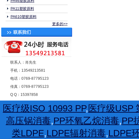
PA46塑胶原料
PA11塑胶原料
PA610塑胶原料
更多的>>
联系人：肖先生
手机：13549213581
电话：0769-87795123
传真：0769-87795123
Q Q：15397858
医疗级ISO 10993 PP
,
医疗级USP 第
高压锅消毒
,
PP环氧乙烷消毒
,
PP
类LDPE
,
LDPE辐射消毒
,
LDP