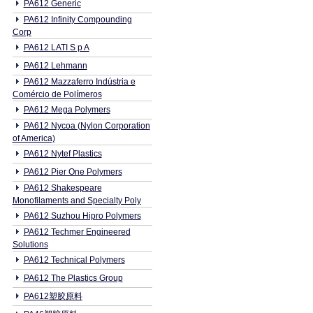
PA612 Generic
PA612 Infinity Compounding
Corp
PA612 LATI S p A
PA612 Lehmann
PA612 Mazzaferro Indústria e
Comércio de Polímeros
PA612 Mega Polymers
PA612 Nycoa (Nylon Corporation
of America)
PA612 Nytef Plastics
PA612 Pier One Polymers
PA612 Shakespeare
Monofilaments and Specialty Poly
PA612 Suzhou Hipro Polymers
PA612 Techmer Engineered
Solutions
PA612 Technical Polymers
PA612 The Plastics Group
PA612塑胶原料