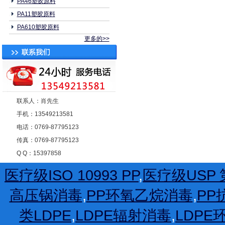
PA46塑胶原料
PA11塑胶原料
PA610塑胶原料
更多的>>
联系人：肖先生
手机：13549213581
电话：0769-87795123
传真：0769-87795123
Q Q：15397858
医疗级ISO 10993 PP
,
医疗级USP 第
高压锅消毒
,
PP环氧乙烷消毒
,
PP
类LDPE
,
LDPE辐射消毒
,
LDP