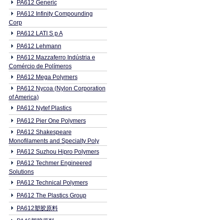
PA612 Generic
PA612 Infinity Compounding
Corp
PA612 LATI S p A
PA612 Lehmann
PA612 Mazzaferro Indústria e
Comércio de Polímeros
PA612 Mega Polymers
PA612 Nycoa (Nylon Corporation
of America)
PA612 Nytef Plastics
PA612 Pier One Polymers
PA612 Shakespeare
Monofilaments and Specialty Poly
PA612 Suzhou Hipro Polymers
PA612 Techmer Engineered
Solutions
PA612 Technical Polymers
PA612 The Plastics Group
PA612塑胶原料