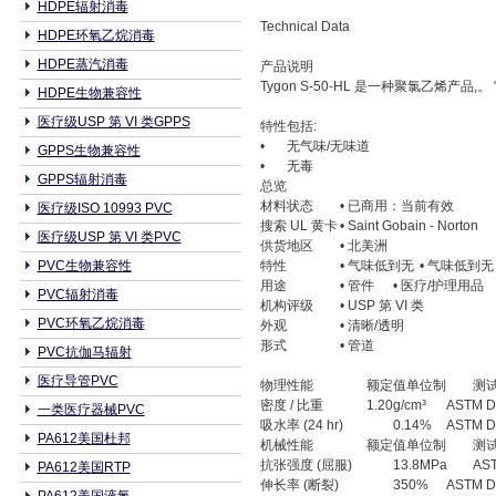
HDPE辐射消毒
Technical Data
HDPE环氧乙烷消毒
HDPE蒸汽消毒
产品说明
Tygon S-50-HL 是一种聚氯乙烯产品,
HDPE生物兼容性
医疗级USP 第 VI 类GPPS
特性包括:
•
无气味/无味道
GPPS生物兼容性
•
无毒
GPPS辐射消毒
总览
材料状态
• 已商用：当前有效
医疗级ISO 10993 PVC
搜索 UL 黄卡
• Saint Gobain - Norton
医疗级USP 第 VI 类PVC
供货地区
• 北美洲
PVC生物兼容性
特性
• 气味低到无
• 气味低到无
用途
• 管件
• 医疗/护理用品
PVC辐射消毒
机构评级
• USP 第 VI 类
PVC环氧乙烷消毒
外观
• 清晰/透明
形式
• 管道
PVC抗伽马辐射
医疗导管PVC
物理性能
额定值单位制
测
密度 / 比重
1.20g/cm³
ASTM D
一类医疗器械PVC
吸水率 (24 hr)
0.14%
ASTM D
PA612美国杜邦
机械性能
额定值单位制
测
抗张强度 (屈服)
13.8MPa
AS
PA612美国RTP
伸长率 (断裂)
350%
ASTM D