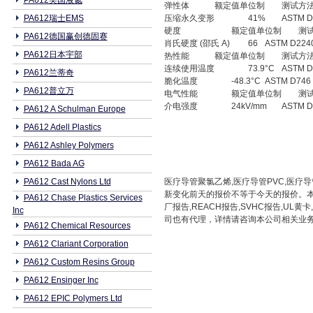
PA612美国液氮
弹性体
额定值单位制
测试方
PA612瑞士EMS
压缩永久变形
41%
ASTM D
硬度
额定值单位制
测
PA612德国赢创德固赛
肖氏硬度 (邵氏 A)
66
ASTM D224
PA612日本宇部
热性能
额定值单位制
测试方
连续使用温度
73.9°C
ASTM D
PA612兰蒂奇
脆化温度
-48.3°C
ASTM D746
PA612普立万
电气性能
额定值单位制
测
介电强度
24kV/mm
ASTM D
PA612 A Schulman Europe
PA612 Adell Plastics
PA612 Ashley Polymers
PA612 Bada AG
PA612 Cast Nylons Ltd
医疗导管聚氯乙烯,医疗导管PVC,医疗导
新变化前天的报价不等于今天的报价。本
PA612 Chase Plastics Services
厂报告,REACH报告,SVHC报告,
Inc
司也有代理，详情请咨询本公司相关业务人员0769
PA612 Chemical Resources
PA612 Clariant Corporation
PA612 Custom Resins Group
PA612 Ensinger Inc
PA612 EPIC Polymers Ltd